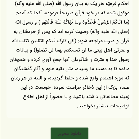
عیّه هر یک به بیان رسول الله (صلی الله علیه وآله)
ده که در خود قرآن صریحاً فرموده، آنجا که آمده:
مُ الرَّسُولُ فَخُذُوهُ وَمَا نَهَاكُمْ عَنْهُ فَانْتَهُوا) و رسول الله
له علیه وآله) وصیت کرده اند که پس از خودشان به
عترت مراجعه شود: (انی تارک فیکم الثقلین کتاب الله
 اهل بیتی ما ان تمسکتم بهما لن تضلوا) و بیانات
ا و عترت را شاگردان آنها جمع آوری کرده و همچنان
ا به دست ما رسیده، مثل بقیه علوم و آثار گذشتگان
 اهتمام واقع شده و حفظ گردیده، و البته در هر زمان
زرگ از این ذخائر حراست نموده. خوبست در این
طالعاتی داشته باشید و یا حضوراً از اهل اطلاع
 بیشتر بخواهید.
دانلود تصویر