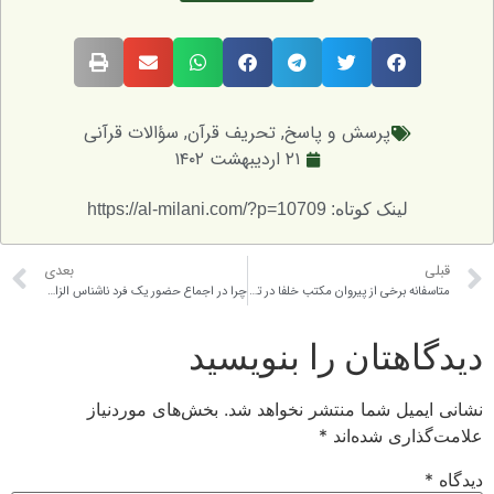
پرسش و پاسخ
,
تحریف قرآن
,
سؤالات قرآنی
۲۱ اردیبهشت ۱۴۰۲
لینک کوتاه: https://al-milani.com/?p=10709
بعدی
متاسفانه برخی از پیروان مکتب خلفا در توجیه هر اقدام خلاف شرعی که از خلفا صادر می شده است می گویند: خلفا اجتهاد کرده‌اند! و ایرادی بر آنان نیست. سوال بنده این است که چرا نمی توان این توجیه آنان را قبول کرد؟
چرا در اجماع حضور یک فرد ناشناس الزامی است؟
تان را بنویسید
ل شما منتشر نخواهد شد.
بخش‌های موردنیاز
ی شده‌اند
*