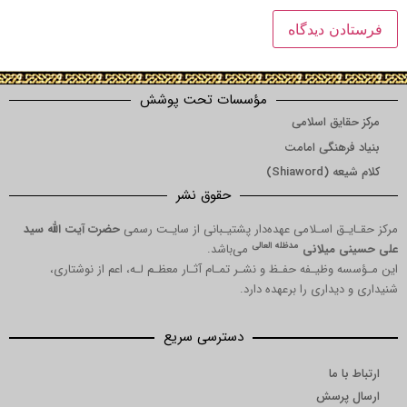
مؤسسات تحت پوشش
ق اسلامی
نگی امامت
Shi)
حقوق نشر
 اسـلامی عهده‌دار پشتیـبانی از سایـت رسمی
حضرت آیت الله سید
مدظله العالی
میلانی
می‌باشد.
یـفه حفـظ و نشـر تمـام آثـار معظـم لـه، اعم از نوشتاری،
اری را برعهده دارد.
دسترسی سریع
ا
رسش