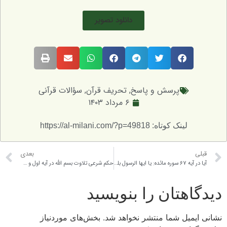
دانلود تصویر
پرسش و پاسخ
,
تحریف قرآن
,
سؤالات قرآنی
۶ مرداد ۱۴۰۳
لینک کوتاه: https://al-milani.com/?p=49818
قبلی
بعدی
آیا در آیه ۶۷ سوره مائده: یا ایها الرسول بلغ ما انزل الیک من ربک… می توان ما را موصوله در نظر گرفت و ضمیره رسالته را به آن برگرداند؟
حکم شرعی تلاوت بسم الله در آیه اول و غیر از آیه اول سوره توبه را بفرمایید
دیدگاهتان را بنویسید
نشانی ایمیل شما منتشر نخواهد شد.
بخش‌های موردنیاز