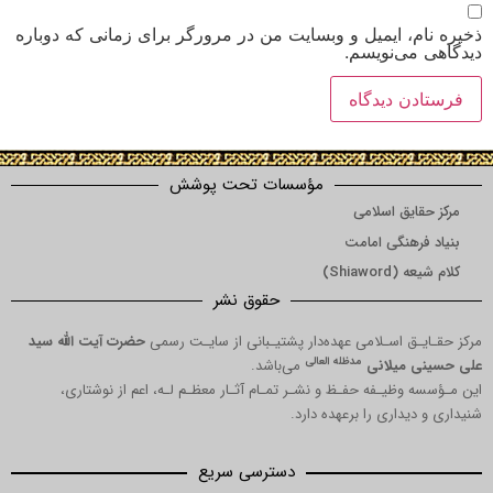
ذخیره نام، ایمیل و وبسایت من در مرورگر برای زمانی که دوباره
دیدگاهی می‌نویسم.
مؤسسات تحت پوشش
مرکز حقایق اسلامی
بنیاد فرهنگی امامت
کلام شیعه (Shiaword)
حقوق نشر
مرکز حقـایـق اسـلامی عهده‌دار پشتیـبانی از سایـت رسمی
حضرت آیت الله سید
مدظله العالی
علی حسینی میلانی
می‌باشد.
این مـؤسسه وظیـفه حفـظ و نشـر تمـام آثـار معظـم لـه، اعم از نوشتاری،
شنیداری و دیداری را برعهده دارد.
دسترسی سریع