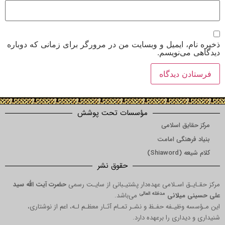
 ایمیل و وبسایت من در مرورگر برای زمانی که دوباره
‌نویسم.
مؤسسات تحت پوشش
ق اسلامی
نگی امامت
Shi)
حقوق نشر
 اسـلامی عهده‌دار پشتیـبانی از سایـت رسمی
حضرت آیت الله سید
مدظله العالی
میلانی
می‌باشد.
یـفه حفـظ و نشـر تمـام آثـار معظـم لـه، اعم از نوشتاری،
اری را برعهده دارد.