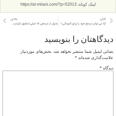
لینک کوتاه: https://al-milani.com/?p=52013
بعدی
آیا می توان مرجع خود را برای آسودگی احکام برخود عوض کرد؟ چرا؟
عدول از مرجعی که خیلی تحقیق نکردم به مرجعی که اکنون می دادم اعلم است جایز است؟
تان را بنویسید
ل شما منتشر نخواهد شد.
بخش‌های موردنیاز
ی شده‌اند
*