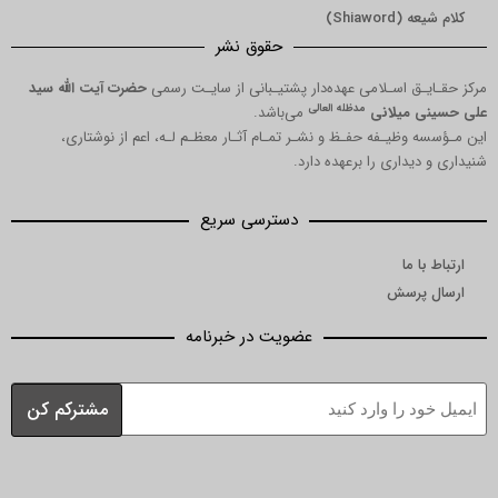
Shi)
حقوق نشر
 اسـلامی عهده‌دار پشتیـبانی از سایـت رسمی
حضرت آیت الله سید
مدظله العالی
میلانی
می‌باشد.
یـفه حفـظ و نشـر تمـام آثـار معظـم لـه، اعم از نوشتاری،
اری را برعهده دارد.
دسترسی سریع
ا
رسش
عضویت در خبرنامه