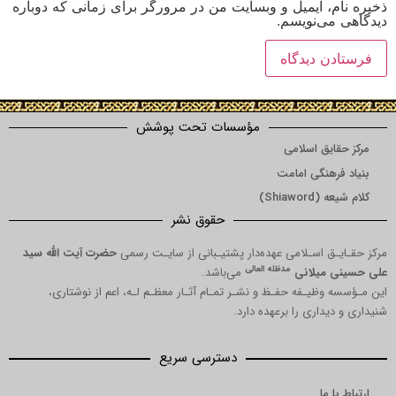
ذخیره نام، ایمیل و وبسایت من در مرورگر برای زمانی که دوباره
دیدگاهی می‌نویسم.
مؤسسات تحت پوشش
مرکز حقایق اسلامی
بنیاد فرهنگی امامت
کلام شیعه (Shiaword)
حقوق نشر
مرکز حقـایـق اسـلامی عهده‌دار پشتیـبانی از سایـت رسمی
حضرت آیت الله سید
مدظله العالی
علی حسینی میلانی
می‌باشد.
این مـؤسسه وظیـفه حفـظ و نشـر تمـام آثـار معظـم لـه، اعم از نوشتاری،
شنیداری و دیداری را برعهده دارد.
دسترسی سریع
ارتباط با ما