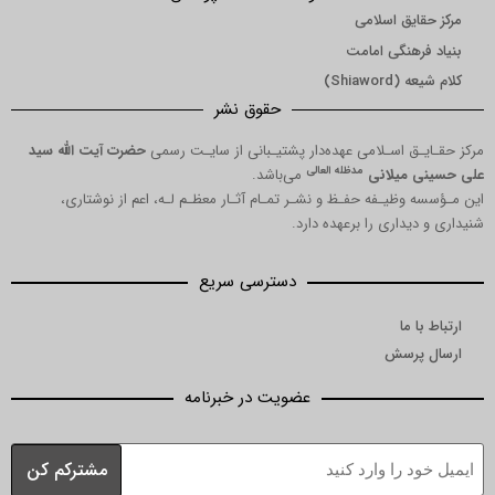
ق اسلامی
نگی امامت
Shi)
حقوق نشر
 اسـلامی عهده‌دار پشتیـبانی از سایـت رسمی
حضرت آیت الله سید
مدظله العالی
میلانی
می‌باشد.
یـفه حفـظ و نشـر تمـام آثـار معظـم لـه، اعم از نوشتاری،
اری را برعهده دارد.
دسترسی سریع
ا
رسش
عضویت در خبرنامه