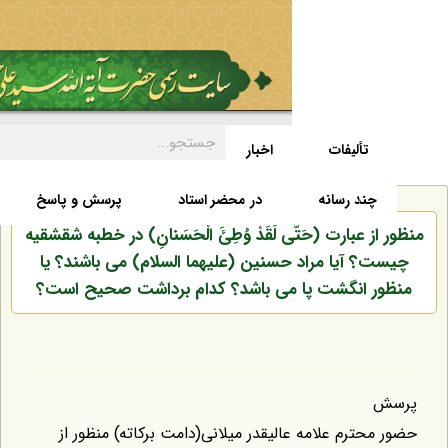
تألیفات
اخبار
زندگی نامه
صفحه نخست
د رسانه
در محضر استاد
پرسش و پاسخ
عبارت (حَتّى لَقَدْ وُطِئَ الْحَسَنانِ) در خطبه شقشقیه
آیا مراد حسنین (علیهما السلام) می باشند؟ یا
انگشت پا می باشد؟ کدام برداشت صحیح است؟
ترم علامه عالیقدر میلانی(دامت برکاته) منظور از