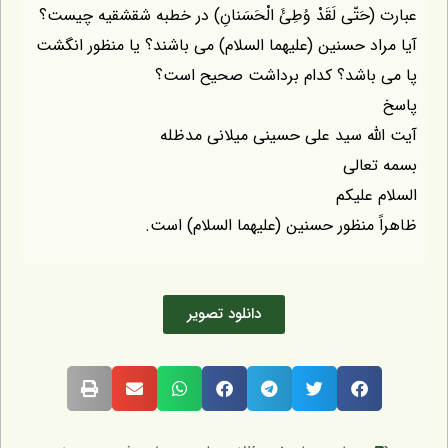
َتّى لَقَدْ وُطِئَ الْحَسَنانِ) در خطبه شقشقیه چیست؟
د حسنین (علیهما السلام) می باشند؟ یا منظور انگشت
باشد؟ کدام برداشت صحیح است؟
ه سید علی حسینی میلانی مدظله
الی
علیکم
منظور حسنین (علیهما السلام) است.
دانلود تصویر