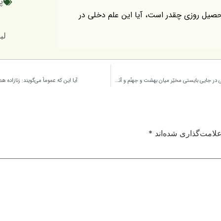
پ
صیل روزی چقدر است، آیا این علم دخلی در
لینک کو
امیرالمؤمنین به عمر بن سعد فرمود: « وای بر تو ای ابن سعد. چگونه باشی وقتی در جایی بایستی مخیّر میان بهشت و جهنّم و آتش را اختیار کنی». می دانیم که پیشگویی امیرالمومنین صد در صد درست خواهد بود، پس نباید عمر بن سعد را ملامت کرد چون او مجبور به این کار بوده
آیا این که عموماً می‌گویند: زنازاده 
لامت‌گذاری شده‌اند
*