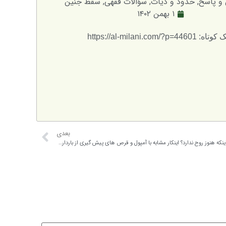
و پاسخ
,
حدود و دیات
,
سؤالات فقهی
,
سقط جنین
۱ بهمن ۱۴۰۲
: https://al-milani.com/?p=44601
بعدی
آیا سقط کردن جنین زیر ۴۰ روز گناه دارد؟ با توجه به اینکه هنوز روح ندارد؟ اینکار مشابه با آمپول و قرص های پیش گیری از بارداری است