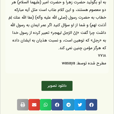
گوئید حضرت زهرا و حضرت امیر (علیهما السلام) هر
م هستند، و این کلام عتاب است مثل آیه مبارکه
 حضرت رسول (صلی الله علیه وآله) (عفا الله عنك لِمَ
) و شما از او سؤال کنید اگر عمر ایمان به رسول الله
ا گفت «إنّ الرّجل ليهجر» تعبیر کرده از رسول خدا
» که توهین است، و نسبت هذیان به ایشان داده
 مؤمن چنین نمی کند.
توسط: wasaya
دانلود تصویر