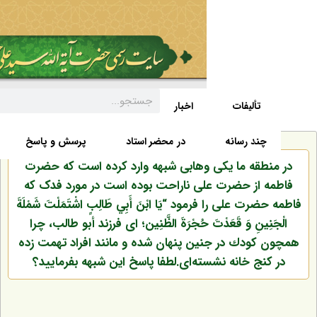
تألیفات
اخبار
زندگی نامه
صفحه نخست
د رسانه
در محضر استاد
پرسش و پاسخ
قه ما یکی وهابی شبهه وارد کرده است که حضرت
از حضرت علی ناراحت بوده است در مورد فدک که
 علی را فرمود “يَا ابْنَ أَبِي طَالِبٍ اشْتَمَلْتَ شَمْلَةَ
ينِ وَ قَعَدْتَ حُجْرَةَ الظَّنِين؛ اى فرزند أبو طالب، چرا
ودك در جنين پنهان شده و مانند افراد تهمت ‏زده
ج خانه نشسته‏‌اى.لطفا پاسخ این شبهه بفرمایید؟