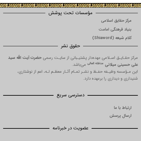
مؤسسات تحت پوشش
ق اسلامی
نگی امامت
Shi)
حقوق نشر
 اسـلامی عهده‌دار پشتیـبانی از سایـت رسمی
حضرت آیت الله سید
مدظله العالی
میلانی
می‌باشد.
یـفه حفـظ و نشـر تمـام آثـار معظـم لـه، اعم از نوشتاری،
اری را برعهده دارد.
دسترسی سریع
ا
رسش
عضویت در خبرنامه