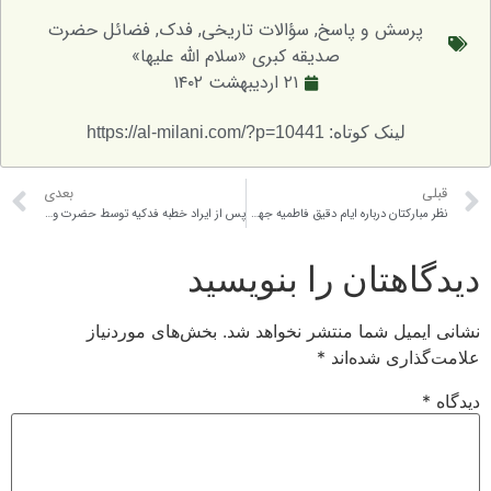
سش و پاسخ
,
سؤالات تاریخی
,
فدک
,
فضائل حضرت
صدیقه کبری «سلام الله علیها»
۲۱ اردیبهشت ۱۴۰۲
لینک کوتاه: https://al-milani.com/?p=10441
بعدی
نظر مبارکتان درباره ایام دقیق فاطمیه جهت برگزاری مراسم عزاداری را بیان فرمائید؟
پس از ایراد خطبه فدکیه توسط حضرت و بازگشت به منزل امیر المؤمنین (علیه السلام)، گفتگویی میان آن بزرگواران نقل شده که ظاهر کلام، مخالف با مقام حضرت صدیقه طاهره و معرفت ایشان نسبت به مقام امام (علیه السلام) است. نظر شما دراین رابطه چیست؟
تان را بنویسید
ل شما منتشر نخواهد شد.
بخش‌های موردنیاز
ی شده‌اند
*