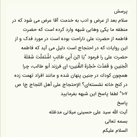
د از عرض و ادب به خدمت آقا عرض می شود که در
ا یکی وهابی شبهه وارد کرده است که حضرت
ز حضرت علی ناراحت بوده است در مورد فدک و از
یات که در احتجاج است دلیل می آید که فاطمه
را فرمود “يَا ابْنَ أَبِي طَالِبٍ اشْتَمَلْتَ شَمْلَةَ
ِ وَ قَعَدْتَ حُجْرَةَ الظَّنِين؛ اى فرزند أبو طالب، چرا
ودك در جنين پنهان شده و مانند افراد تهمت ‏زده
در كنج خانه نشسته‏‌اى؟ الإحتجاج على أهل اللجاج ج‏۱ ص
ه سید علی حسینی میلانی مدظله
الی
علیکم