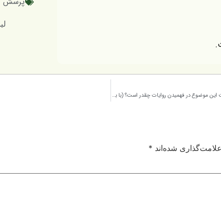
پرسش و
لینک کو
.
معنای تمحیص درمبنای امامیه -این عبارت چه دورانی را شامل میشود؟ -اهمیت این موضوع در فهمیدن روایات چقدر است؟ (با بیان نمونه)
لامت‌گذاری شده‌اند
*