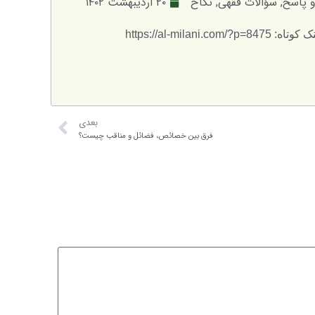
 پاسخ
,
سؤالات فقهی
,
نکاح
۲۰ اردیبهشت ۱۴۰۲
تاه: https://al-milani.com/?p=8475
بعدی
فرق بین خصائص، فضائل و مناقب چیست؟