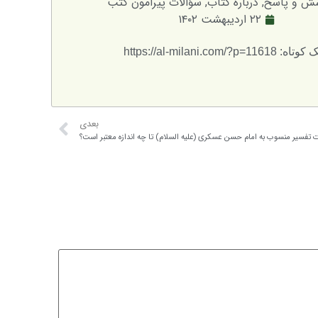
ش و پاسخ
,
درباره کتاب
,
سؤالات پیرامون کتب
۲۲ اردیبهشت ۱۴۰۲
ه: https://al-milani.com/?p=11618
بعدی
ت تفسیر منسوب به امام حسن عسکری (علیه السلام) تا چه اندازه معتبر است؟