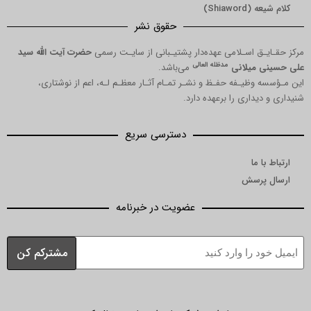
کلام شیعه (Shiaword)
حقوق نشر
مرکز حقـایـق اسـلامی عهده‌دار پشتیـبانی از سایـت رسمی
حضرت آیت الله سید
مدظله العالی
علی حسینی میلانی
می‌باشد.
این مـؤسسه وظیـفه حفـظ و نشـر تمـام آثـار معظـم لـه، اعم از نوشتاری،
شنیداری و دیداری را برعهده دارد.
دسترسی سریع
ارتباط با ما
ارسال پرسش
عضویت در خبرنامه