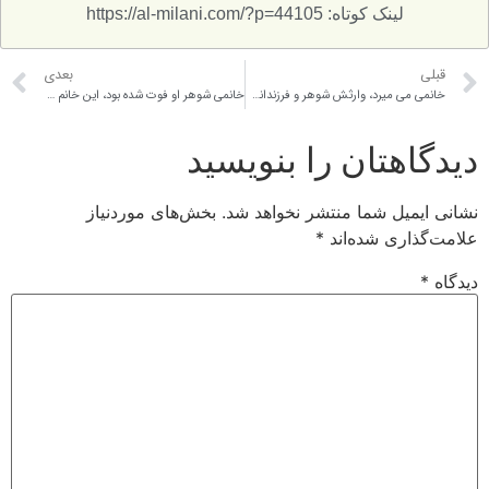
لینک کوتاه: https://al-milani.com/?p=44105
قبلی
بعدی
خانمی می میرد، وارثش شوهر و فرزندانش و پدر و مادرش می باشند؛ آیا همه اینها ارث می برند؟ و چقدر سهم الارثشان می باشد؟ و اگر این زن، فرزند نداشته باشد، فقط ورثه اش شوهرش و پدر و مادرش می باشند؟ در این فرض سهم الارث چطور تقسیم می شود؟…
خانمی شوهر او فوت شده بود، این خانم سه پسر داشت. پسر اولی که مجرد بوده پیش از مادرش فوت می کند، دارایی او به چه کسی تعلق می گیرد؟ بعد از چند سال از فوت پسر اول، این خانم هم فوت می کند، حال دارایی این خانم به چه کسی تعلق می گیرد؟…
دیدگاهتان را بنویسید
نشانی ایمیل شما منتشر نخواهد شد.
بخش‌های موردنیاز
علامت‌گذاری شده‌اند
*
دیدگاه
*