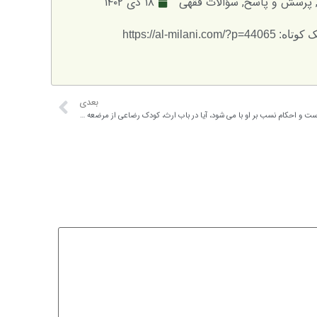
پرسش و پاسخ
,
سؤالات فقهی
۱۸ دی ۱۴۰۲
: https://al-milani.com/?p=44065
بعدی
با توجه به اینکه کودک رضاعی به منزله کودک نسبی است و احکام نسب بر او با می شود، آیا در باب ارث، کودک رضاعی از مرضعه و صاحب لبن ارث می برد؟ در حالت عکس چطور، آیا پدر و مادر رضاعی کودک از او ارث می برند؟