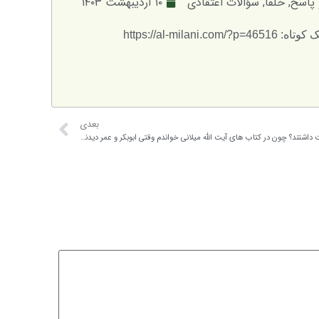
پاسخ
,
خلفا
,
سؤالات اعتقادی
۱۰ اردیبهشت ۱۴۰۳
: https://al-milani.com/?p=46516
بعدی
آیا قبل از سقیفه خلفای سه گانه نقشه ای برای خلافت داشتند؟ چون در کتاب های آیت الله میلانی خواندم وقتی ابوبکر و عمر دیدند انصار در سقیفه جمع شده اند آن دو سریع به آنجا رفتند که نگذارند انصار به حکومت برسند