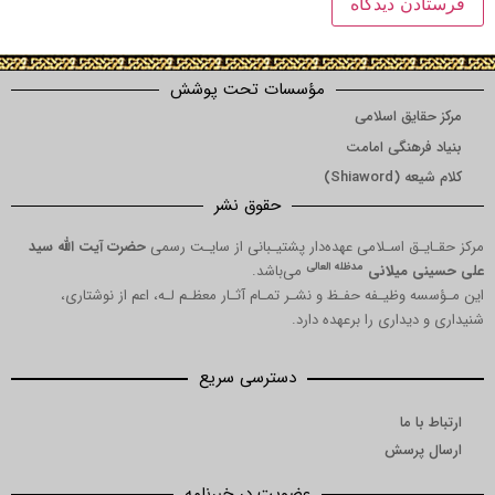
مؤسسات تحت پوشش
ق اسلامی
نگی امامت
Shi)
حقوق نشر
 اسـلامی عهده‌دار پشتیـبانی از سایـت رسمی
حضرت آیت الله سید
مدظله العالی
میلانی
می‌باشد.
یـفه حفـظ و نشـر تمـام آثـار معظـم لـه، اعم از نوشتاری،
اری را برعهده دارد.
دسترسی سریع
ا
رسش
عضویت در خبرنامه