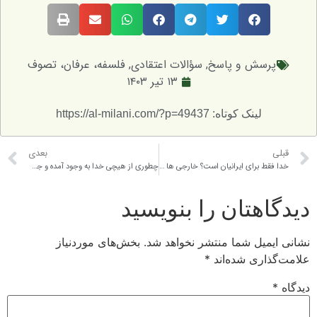
ش و پاسخ
,
سؤالات اعتقادی
,
فلسفه، عرفان، تصوف
۱۳ تیر ۱۴۰۳
لینک کوتاه: https://al-milani.com/?p=49437
بعدی
خدا فقط برای ایرانیان است؟ خارجی ها که هیچ دینی ندارند عرق و شراب هم می خورند مال و ثروتشان بی اندازه، مغز که حرف نداره، هر چه ما داریم از عقل و فکر آنهاست
چطوری از هیچی خدا به وجود آمده و جهان و انسان را خلق کرده؟ اساس خلقت برای چیست؟ همین خدایی که ما در قلب می شناسیم چرا جهان را خلق کرد؟ هدفش چه بود؟
تان را بنویسید
ل شما منتشر نخواهد شد.
بخش‌های موردنیاز
ی شده‌اند
*