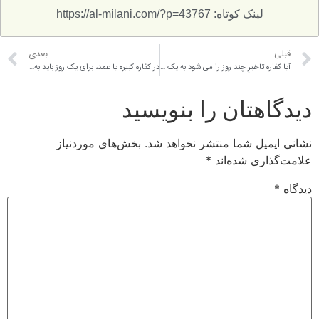
لینک کوتاه: https://al-milani.com/?p=43767
قبلی
بعدی
آیا کفاره تاخیرِ چند روز را می شود به یک فقیر داد؟
در کفاره کبیره یا عمد، برای یک روز باید به ۶۰ مسکین طعام داد و در کفاره حنث یمین به ۱۰ مسکین اگر تعداد کفارات زیاد باشد ایامی شود به این ۶۰ مسکین یا ۱۰ مسکین چندین مد طعام داد چون صدق ۶۰ مسکین و ۱۰ مسکین شده فقط تعداد مد طعام تکرار شده. لطفا حکم شرعی را بفرمایید.
دیدگاهتان را بنویسید
نشانی ایمیل شما منتشر نخواهد شد.
بخش‌های موردنیاز
علامت‌گذاری شده‌اند
*
دیدگاه
*