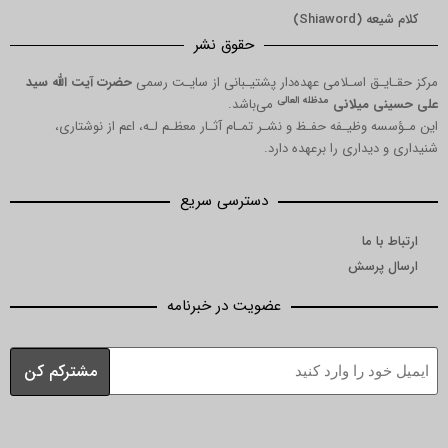
کلام شیعه (Shiaword)
حقوق نشر
مرکز حقـایـق اسـلامی عهده‌دار پشتیـبانی از سایـت رسمی
حضرت آیت الله سید
مدظله العالی
علی حسینی میلانی
می‌باشد.
این مـؤسسه وظیـفه حفـظ و نشـر تمـام آثـار معظـم لـه، اعم از نوشتاری،
شنیداری و دیداری را برعهده دارد.
دسترسی سریع
ارتباط با ما
ارسال پرسش
عضویت در خبرنامه