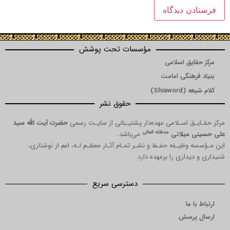
مؤسسات تحت پوشش
ق اسلامی
نگی امامت
Shi)
حقوق نشر
 اسـلامی عهده‌دار پشتیـبانی از سایـت رسمی
حضرت آیت الله سید
مدظله العالی
میلانی
می‌باشد.
یـفه حفـظ و نشـر تمـام آثـار معظـم لـه، اعم از نوشتاری،
اری را برعهده دارد.
دسترسی سریع
ا
رسش