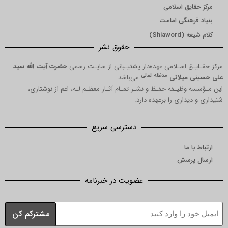
ق اسلامی
نگی امامت
Shi)
حقوق نشر
 اسـلامی عهده‌دار پشتیـبانی از سایـت رسمی
حضرت آیت الله سید
مدظله العالی
میلانی
می‌باشد.
یـفه حفـظ و نشـر تمـام آثـار معظـم لـه، اعم از نوشتاری،
اری را برعهده دارد.
دسترسی سریع
ا
رسش
عضویت در خبرنامه