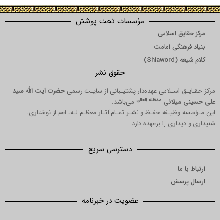
مؤسسات تحت پوشش
ق اسلامی
نگی امامت
Shi)
حقوق نشر
 اسـلامی عهده‌دار پشتیـبانی از سایـت رسمی
حضرت آیت الله سید
مدظله العالی
میلانی
می‌باشد.
یـفه حفـظ و نشـر تمـام آثـار معظـم لـه، اعم از نوشتاری،
اری را برعهده دارد.
دسترسی سریع
ا
رسش
عضویت در خبرنامه