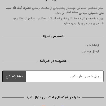
 اسـلامی عهده‌دار پشتیـبانی از سایـت رسمی
حضرت آیت الله سید
مدظله العالی
میلانی
می‌باشد.
یـفه حفـظ و نشـر تمـام آثـار معظـم لـه، اعم از نوشتاری،
اری را برعهده دارد.
دسترسی سریع
ا
رسش
عضویت در خبرنامه
ما را در شبکه‌های اجتماعی دنبال کنید