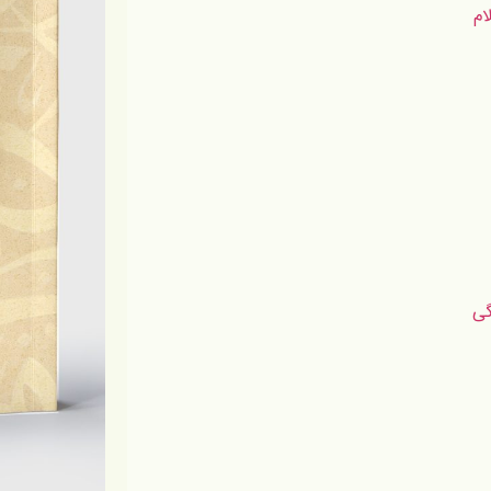
ام
گى