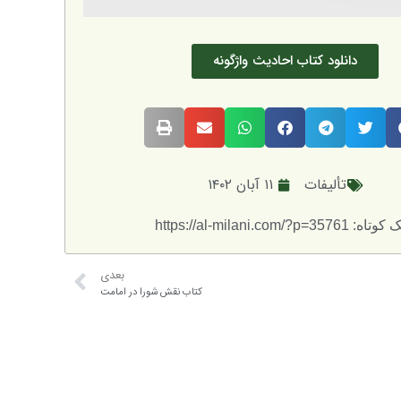
دانلود کتاب احادیث واژگونه
تألیفات
۱۱ آبان ۱۴۰۲
: https://al-milani.com/?p=35761
بعدی
کتاب نقش شورا در امامت