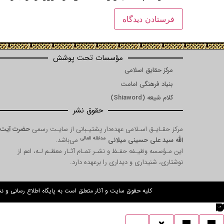
مؤسسات تحت پوشش
مرکز حقایق اسلامی
بنیاد فرهنگی امامت
کلام شیعه (Shiaword)
حقوق نشر
مرکز حقـایـق اسـلامی عهده‌دار پشتیـبانی از سایـت رسمی
حضرت آیت
مدظله العالی
الله سید علی حسینی میلانی
می‌باشد.
این مـؤسسه وظیـفه حفـظ و نشـر تمـام آثـار معظـم لـه، اعم از
نوشتاری، شنیداری و دیداری را برعهده دارد.
کلیه حقوق سایت و آثار متعلق است به پایگاه اطلاع رسانی و 