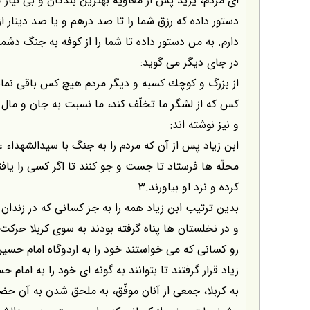
اى مردم، يزيد پس از معاويه بهترين بندگان و بى نياز 
دستور داده كه رزق شما را تا صد درهم و يا صد دينار از
دارم. به من دستور داده تا شما را از كوفه به جنگ د
در جاى ديگر مى گويد:
از بزرگ و كوچك كسبه و ديگر مردم هيچ كس باقى نمان
كس كه از لشگر ما تخلّف كند، ما نسبت به جان و مال او
و نيز نوشته اند:
ابن زياد پس از آن كه مردم را به جنگ با سيدالشهداء عل
محلّه ها فرستاد تا جست و جو كنند تا اگر كسى را يا
كرده و نزد او بياورند.۳
بدين ترتيب ابن زياد همه را به جز كسانى كه در زندان 
و در نخلستان ها پناه گرفته بودند به سوى كربلا حركت 
رو كسانى كه مى خواستند خود را به اردوگاه امام حسين 
زياد قرار گرفتند تا بتوانند به گونه اى خود را به امام 
به كربلا، جمعى از آنان موفّق، به ملحق شدن به آن 