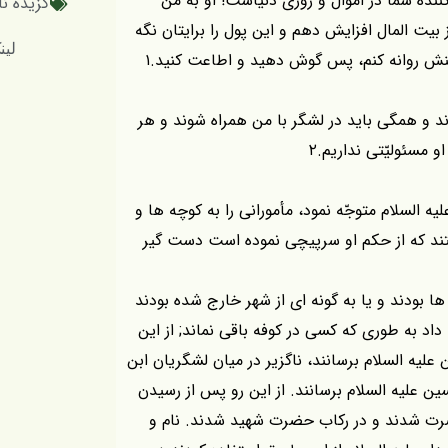
كننده شما در اموال و روزى دنياست! او به من
گزیده نا
 بيت المال افزايش دهم و اين پول را برايتان نگه
لینک کوتا
شمنش روانه كنم، پس گوش دهيد و اطاعت كنيد.۱
د و همگى بايد در لشگر با من همراه شوند و هر
 مسئوليّتى نداريم.۲
يه السلام متوجّه نمود، مأمورانى را به كوچه ها و
فتند كه از حكم او سرپيچى نموده است دست گير
ها بودند و يا به گونه اى از شهر خارج شده بودند
داد به طورى كه كسى در كوفه باقى نماند; از اين
عليه السلام برسانند، ناگزير در ميان لشگريان ابن
حسين عليه السلام برسانند. از اين رو پس از رسيدن
حضرت شدند و در ركاب حضرت شهيد شدند. نام و