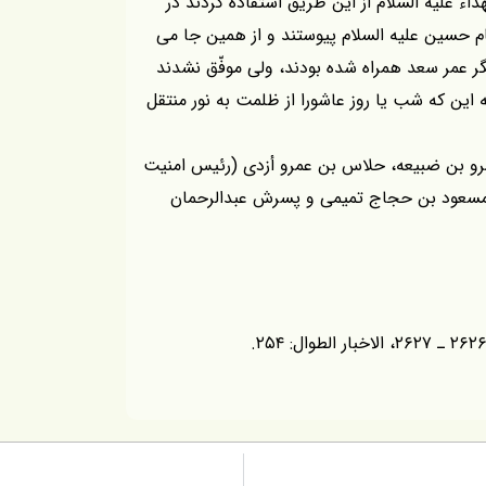
 عليه السلام از اين طريق استفاده كردند در
م حسين عليه السلام پيوستند و از همين جا مى
ر عمر سعد همراه شده بودند، ولى موفّق نشدند
ه اين كه شب يا روز عاشورا از ظلمت به نور منتقل
مرو بن ضبيعه، حلاس بن عمرو أزدى (رئيس امنيت
، مسعود بن حجاج تميمى و پسرش عبدالرحمان