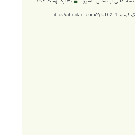
گفته هایی از حقایق عاشورا
۳۰ اردیبهشت ۱۴۰۲
ه: https://al-milani.com/?p=16211