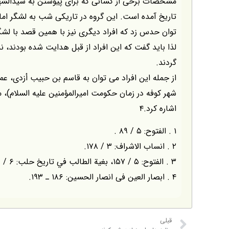
مشخصات برخى از كسانى كه براى پيوستن به سيدالشهداء
تاريخ آمده است. اين گروه در تاريكى شب به لشگر اما
توان حدس زد كه افراد ديگرى نيز با همين قصد با لشگ
لذا بايد گفت كه اين افراد از قبل هدايت شده بودند، ن
گردند.
از جمله اين افراد مى توان به قاسم بن حبيب أزدى، ع
شهر كوفه در زمان حكومت اميرالمؤمنين عليه السلام)
اشاره كرد.۴
۱ . الفتوح: ۵ / ۸۹ .
۲ . انساب الاشراف: ۳ / ۱۷۸.
۳ . الفتوح: ۵ / ۱۵۷، بغية الطالب في تاريخ حلب: ۶ / ۲۶۲۶ ـ ۲۶۲۷، الاخبار الطوال: ۲۵۴.
۴ . ابصار العين فى انصار الحسين: ۱۸۶ ـ ۱۹۳.
قبلی