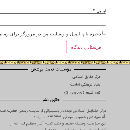
ایمیل
*
ذخیره نام، ایمیل و وبسایت من در مرورگر برای زمانی
مؤسسات تحت پوشش
مرکز حقایق اسلامی
بنیاد فرهنگی امامت
کلام شیعه (Shiaword)
حقوق نشر
مرکز حقـایـق اسـلامی عهده‌دار پشتیـبانی از سایـت رسمی
حضرت آیت
مدظله العالی
الله سید علی حسینی میلانی
می‌باشد.
این مـؤسسه وظیـفه حفـظ و نشـر تمـام آثـار معظـم لـه، اعم از
نوشتاری، شنیداری و دیداری را برعهده دارد.