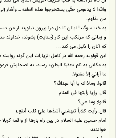
آن گاه در ادامه به قلب شريف خويش اشاره مى كنند و 
واللّه! لا يدعوني حتّى يستخرجوا هذه العلقة ـ وأشار إ
من يذلّهم… .
به خدا سوگند! اينان تا دل مرا بيرون نياورند از من د
و زمانى كه مرتكب اين كار (جنايت) بشوند، خداوند متع
كه آنان را ذليل مى كند… .
ابن قولويه رحمه اللّه در كامل الزيارات اين گونه رواي
به مكانى به نام «عقبة البطن» رسيد، به اصحابش فرمود
ما أراني إلاّ مقتولا.
قالوا: وماذاك يا أبا عبداللّه؟
قال: رؤيا رأيتها في المنام.
قالوا: وما هي؟
قال: رأيت كلاباً تنهشني أشدّها عليّ كلب أبقع.۱
امام حسين عليه السلام در بين راه بارها از واقعه كربلا 
خواندند: