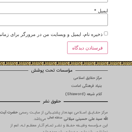
ایمیل
*
ذخیره نام، ایمیل و وبسایت من در مرورگر برای زمانی
مؤسسات تحت پوشش
مرکز حقایق اسلامی
بنیاد فرهنگی امامت
کلام شیعه (Shiaword)
حقوق نشر
مرکز حقـایـق اسـلامی عهده‌دار پشتیـبانی از سایـت رسمی
حضرت آیت
مدظله العالی
الله سید علی حسینی میلانی
می‌باشد.
این مـؤسسه وظیـفه حفـظ و نشـر تمـام آثـار معظـم لـه، اعم از
نوشتاری، شنیداری و دیداری را برعهده دارد.