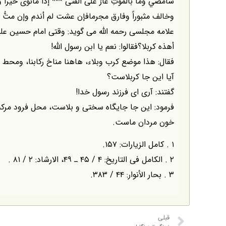
سأمضي وما بالموتِ عارٌ على الفتى *** إذا مانوى خير
وخالف مثبوراً وفارق مجرمافإن عشت لم أندم وإن متُّ لم 
علامه مجلسى رحمه اللّه مى گويد: وقتى امام حسين عليه
أهذه كربلا؟فقالوا: نعم يا ابن رسول اللّه!
فقال: هذا موضع كرب وبلاء، هاهنا مناخ ركابنا، ومحط رح
آيا اين جا كربلاست؟
گفتند: آرى اى فرزند رسول خدا!
فرمود: اين جا جايگاه سختى و بلاست، محل فرود مرك
خون مردان ماست.
۱ . كامل الزيارات: ۱۵۷.
۲ . الكامل فى التاريخ: ۴ / ۴۵ ـ ۴۹، الارشاد: ۲ / ۸۱ .
۳ . بحار الأنوار: ۴۴ / ۳۸۳.
قبلی