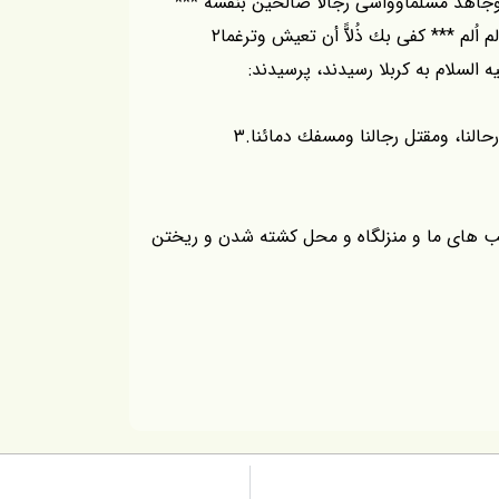
اً وجاهد مسلماوواسى رجالا صالحين بنفسه ***
اُلم *** كفى بك ذُلاًّ أن تعيش وترغما۲
 السلام به كربلا رسيدند، پرسيدند:
النا، ومقتل رجالنا ومسفك دمائنا.۳
ب هاى ما و منزلگاه و محل كشته شدن و ريختن