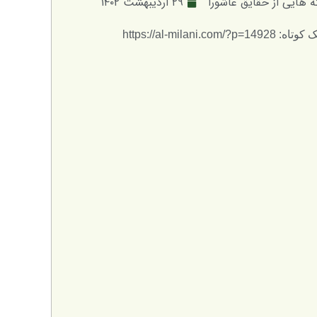
ه هایی از حقایق عاشورا
۲۹ اردیبهشت ۱۴۰۲
: https://al-milani.com/?p=14928