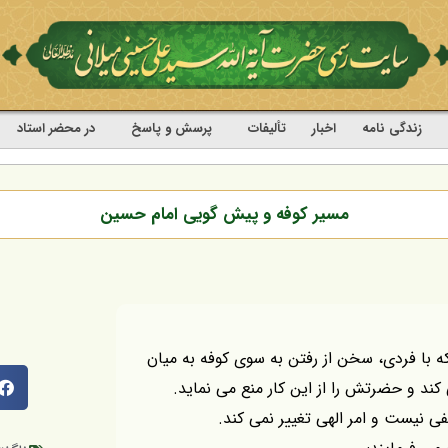
زندگی نامه
اخبار
تألیفات
پرسش و پاسخ
در محضر استاد
مسير كوفه و پيش گويى امام حسين
 كه با فردى، سخن از رفتن به سوى كوفه به ميان
 كند و حضرتش را از اين كار منع مى نمايد.
ى نيست و امر الهى تغيير نمى كند.