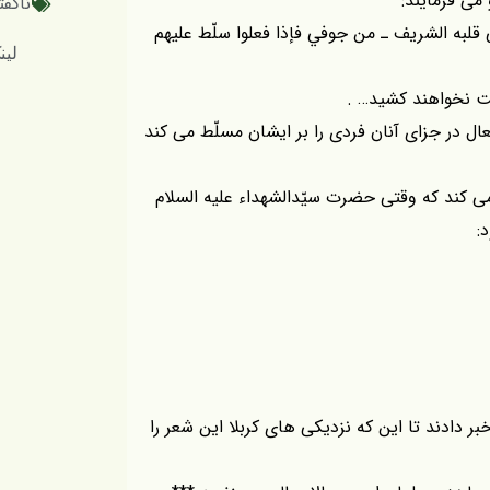
مى فرمايند:
ناگفت
لى قلبه الشريف ـ من جوفي فإذا فعلوا سلّط عليهم
لینک کوتاه
ست نخواهند كشيد… .
ال در جزاى آنان فردى را بر ايشان مسلّط مى كند
ت مى كند كه وقتى حضرت سيّدالشهداء عليه السلام
:
خبر دادند تا اين كه نزديكى هاى كربلا اين شعر را