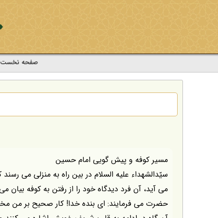
صفحه نخست
مسير كوفه و پيش گويى امام حسين
سيّدالشهداء عليه السلام در بين راه به منزلى مى رسند
مى آيد، آن فرد ديدگاه خود را از رفتن به كوفه بيان مى
حضرت مى فرمايند: اى بنده خدا! كار صحيح بر من مخف