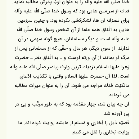
خدا صلّى اللّه عليه وآله را به عنوان ارثِ پدرش مطالبه نمايد.
فدك از سرزمين هايى بود كه رسول خدا صلّى اللّه عليه وآله
براى تصرّف آن ها، لشكركشى نكرده بود; و چنين سرزمين
هايى به اتّفاق همه علما از آنِ شخص رسول خدا صلّى اللّه
عليه وآله است و ديگر مسلمانان، هيچ گونه سهمى در آن
ندارند. از سوى ديگر، هر مال و حقّى كه از مسلمانى پس از
مرگ او بماند، از آنِ ورثه اوست و ـ به اتّفاق نظر ـ حضرت
زهرا عليها السلام نزديك ترين وارث پيامبر صلّى اللّه عليه وآله
است; لذا آن حضرت عليها السلام وقتى با تكذيب ادّعاى
مالكيّت فدك مواجه مى شود، آن را به عنوان ميراث مطالبه
مى فرمايد.
آن چه بيان شد، چهار مقدّمه بود كه به طور مرتّب و پى در
پى آورده شد.
قضيّه ذيل را بُخارى و مُسلم از عايشه روايت كرده اند. ما
روايت بُخارى را نقل مى كنيم: