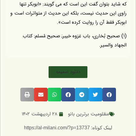
كه شايد بتوان گفت اين است كه مى گويند: «ابوبكر تنها
راوى اين حديث نيست، بلكه اين حديث از متواترات است و
ابوبكر فقط آن را روايت كرده است».
(۱) صحيح بُخارى، باب غزوه خيبر; صحيح مُسلم: كتاب
الجهاد والسير.
دانلود ضمیمه
مظلومیت برترین بانو
۲۸ اردیبهشت ۱۴۰۲
لینک کوتاه: https://al-milani.com/?p=13737