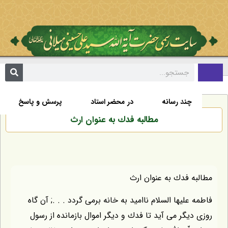
تألیفات
اخبار
زندگی نامه
صفحه نخست
چند رسانه
در محضر استاد
پرسش و پاسخ
مطالبه فدك به عنوان ارث
مطالبه فدك به عنوان ارث
فاطمه عليها السلام نااميد به خانه برمى گردد . . .; آن گاه
روزى ديگر مى آيد تا فدك و ديگر اموال بازمانده از رسول