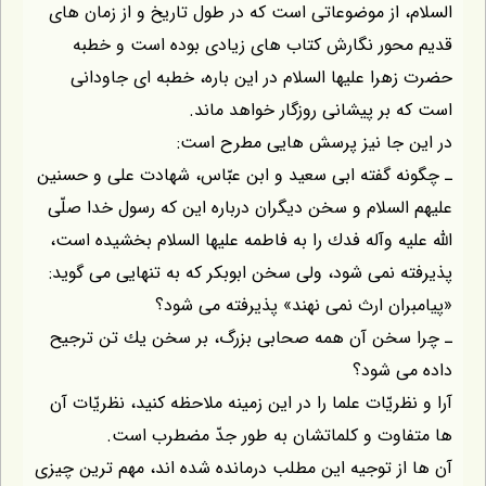
السلام، از موضوعاتى است كه در طول تاريخ و از زمان هاى
قديم محور نگارش كتاب هاى زيادى بوده است و خطبه
حضرت زهرا عليها السلام در اين باره، خطبه اى جاودانى
است كه بر پيشانى روزگار خواهد ماند.
در اين جا نيز پرسش هايى مطرح است:
ـ چگونه گفته ابى سعيد و ابن عبّاس، شهادت على و حسنين
عليهم السلام و سخن ديگران درباره اين كه رسول خدا صلّى
اللّه عليه وآله فدك را به فاطمه عليها السلام بخشيده است،
پذيرفته نمى شود، ولى سخن ابوبكر كه به تنهايى مى گويد:
«پيامبران ارث نمى نهند» پذيرفته مى شود؟
ـ چرا سخن آن همه صحابى بزرگ، بر سخن يك تن ترجيح
داده مى شود؟
آرا و نظريّات علما را در اين زمينه ملاحظه كنيد، نظريّات آن
ها متفاوت و كلماتشان به طور جدّ مضطرب است.
آن ها از توجيه اين مطلب درمانده شده اند، مهم ترين چيزى