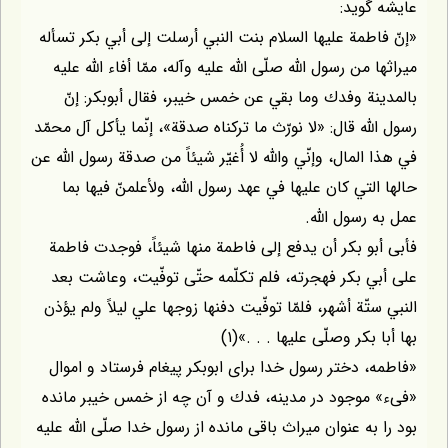
عايشه گويد:
«إنّ فاطمة عليها السلام بنت النبي أرسلت إلى أبي بكر تسأله
ميراثها من رسول اللّه صلّى اللّه عليه وآله، ممّا أفاء اللّه عليه
بالمدينة وفدك وما بقي عن خمس خيبر، فقال أبوبكر: إنّ
رسول اللّه قال: «لا نورّث ما تركناه صدقة»، إنّما يأكل آل محمّد
في هذا المال، وإنّي واللّه لا أُغيّر شيئاً من صدقة رسول اللّه عن
حالها التي كان عليها في عهد رسول اللّه، ولأعلمنّ فيها بما
عمل به رسول اللّه.
فأبى أبو بكر أن يدفع إلى فاطمة منها شيئاً، فوجدت فاطمة
على أبي بكر فهجرته، فلم تكلّمه حتّى توفّيت، وعاشت بعد
النبي ستّة أشهر، فلمّا توفّيت دفنها زوجها علي ليلاً ولم يؤذن
بها أبا بكر وصلّى عليها . . .»(۱)
«فاطمه، دختر رسول خدا براى ابوبكر پيغام فرستاد و اموال
«فىء» موجود در مدينه، فدك و آن چه از خمس خيبر مانده
بود را به عنوان ميراث باقى مانده از رسول خدا صلّى اللّه عليه