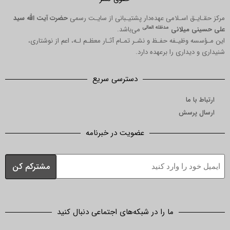
مرکز حقـایـق اسـلامی عهده‌دار پشتیـبانی از سایـت رسمی
حضرت آیت الله سید
مدظله العالی
علی حسینی میلانی
می‌باشد.
این مـؤسسه وظیـفه حفـظ و نشـر تمـام آثـار معظـم لـه، اعم از نوشتاری،
شنیداری و دیداری را برعهده دارد.
دسترسی سریع
ارتباط با ما
ارسال پرسش
عضویت در خبرنامه
ما را در شبکه‌های اجتماعی دنبال کنید