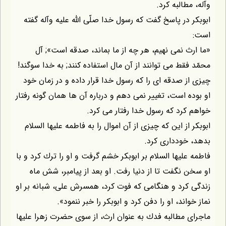
وآله، مطالبه كرد.
ابوبكر در پاسخ گفت كه رسول خدا صلّى اللّه عليه وآله گفته
است:
«ما ارث نمى نهيم، هر چه از ما بماند، صدقه است»; آل
محمّد فقط مى توانند از آن مال استفاده كنند; به خدا سوگند!
چيزى از صدقه اى را كه رسول خدا قرار داده و در زمان خود
او بوده است، تغيير نمى دهم و درباره آن ها همان گونه رفتار
خواهم كرد كه رسول خدا رفتار مى كرد.
ابوبكر از اين كه چيزى از آن اموال را به فاطمه عليها السلام
بدهد، خوددارى كرد.
فاطمه عليها السلام بر ابوبكر خشم گرفت و او را ترك كرد و با
او سخن نگفت تا از دنيا رفت. او بعد از پيامبر، شش ماه
زندگى كرد و هنگامى كه فوت كرد، همسرش على، شبانه بر او
نماز خواند، او را دفن كرد و ابوبكر را خبر ننمود».
ماجراى مطالبه فدك به عنوان ارث، از سوى حضرت زهرا عليها