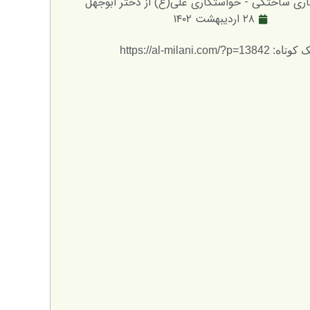
ری ساختگی - خواستگاری علی(ع) از دختر ابوجهل
۲۸ اردیبهشت ۱۴۰۲
: https://al-milani.com/?p=13842