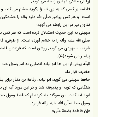
زرقانى مالكى در اين زمينه مى گويد:
فاطمه بر كسى كه به وى ناسزا بگويد خشم مى كند، و خشم 
است. و هر كس پيامبر صلّى اللّه عليه وآله را خشمگين كن
مَناوى نيز در اين رابطه مى گويد:
سهيلى به اين حديث استدلال كرده است كه هر كس به فا
صلّى اللّه عليه وآله را به خشم آورده است. از طرفى، 
شريف سمهودى مى گويد: روشن است كه فرزندان فاطمه پ
پيامبر مى شوند(۵).
البتّه پيش از اين ها ابو لبابه انصارى به امر رسول خدا ص
حضرت قرار داد.
حافظ سهيلى مى گويد: ابو لبابه، رفاعة بن منذر براى پ
هنگامى كه توبه او پذيرفته شد و در اين مورد آيه اى نا
ابو لبابه گفت: من سوگند ياد كرده ام كه فقط رسول خدا صل
رسول خدا صلّى اللّه عليه وآله فرمود:
«إنّ فاطمة بضعة منّي»