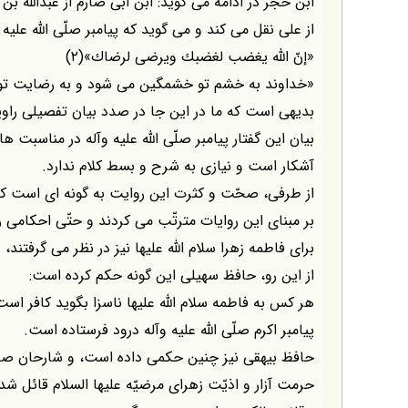
ابن حجر در ادامه مى گويد: ابن ابى صارم از عبداللّه 
از على نقل مى كند و مى گويد كه پيامبر صلّى اللّه عليه 
«إنّ اللّه يغضب لغضبك ويرضى لرضاك»(۲)
«خداوند به خشم تو خشمگين مى شود و به رضايت تو
بديهى است كه ما در اين جا در صدد بيان تفصيلى را
بيان اين گفتار پيامبر صلّى اللّه عليه وآله در مناسبت
آشكار است و نيازى به شرح و بسط كلام ندارد.
از طرفى، صحّت و كثرت اين روايت به گونه اى است كه 
بر مبناى اين روايات مترتّب مى كردند و حتّى احكامى را
براى فاطمه زهرا سلام اللّه عليها نيز در نظر مى گرفتند،
از اين رو، حافظ سهيلى اين گونه حكم كرده است:
هر كس به فاطمه سلام اللّه عليها ناسزا بگويد كافر اس
پيامبر اكرم صلّى اللّه عليه وآله درود فرستاده است.
حافظ بيهقى نيز چنين حكمى داده است، و شارحان صحي
حرمت آزار و اذيّت زهراى مرضيّه عليها السلام قائل شده ان