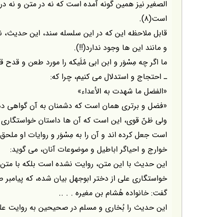
الصغير نيز همين گونه آمده است كه نه در متن و نه د
است(۸).
قابل ملاحظه اين كه در اين سلسله سند، اين حديث، نه ي
و مانند اين ها وجود ندارد(!!).
ما اگر چه مِسْوَر و ابن ابى مُلَيكه را مورد طعن و قدح
ـ احتجاج و استدلال مى كنيم، چرا كه:
«الفضل ما شهدت به الأعداء»
«فضل و برترى همان است كه دشمنان به آن گواهى ده
ولى ظنّ قوى، اين است كه آن ها داستان خواستگارى ر
است جعل كرده اند و آن را به مِسْوَر و روايات او ملحق ك
خوارج و احياگر اباطيل و موضوعات آنان، مى گويد:
اين حديث با اين متن، روايت نشده است بلكه با مت
خواستگارى على از دختر ابوجهل بيان شده، كه پيامبر صل
گفت: خانواده هُشام بن مغيره . . ..
اين حديث را بُخارى و مسلم در صحيحين به روايت على 