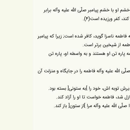
او با خشم پيامبر صلّى اللّه عليه وآله برابر
د، كفر ورزيده است(۴).
طمه ناسزا گويد، كافر شده است; زيرا كه پيامبر
فاطمه از شيخين برتر است.
اره تن او هستند و به واسطه او، پاره تن
لّى اللّه عليه وآله فاطمه را در جايگاه و منزلت آن
ذيرش توبه اش، خود را ]به ستونى[ بسته بود.
زل شد، فاطمه خواست تا او را آزاد كند.
ّى اللّه عليه وآله مرا ]از ستون[ باز كند.