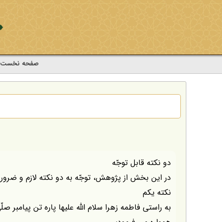
صفحه نخست
دو نكته قابل توجّه
در اين بخش از پژوهش، توجّه به دو نكته لازم و ضرو
نكته يكم
به راستى فاطمه زهرا سلام اللّه عليها پاره تن پيامبر صلّى ا