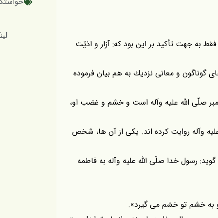
خواستگا
لینک کوتاه
قط به جهت تأكيد بر اين بود كه: آزار و اذيّت
 هاى گوناگون و معانى نزديك به هم بيان فرموده
ر صلّى اللّه عليه وآله است و خشم و غضب او،
 عليه وآله روايت كرده اند. يكى از آن ها، شخص
د: رسول خدا صلّى اللّه عليه وآله به فاطمه
 به خشم تو خشم مى گيرد».