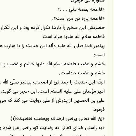
همواره مى فرمود:
«فاطمة بضعة منّي . . .»
«فاطمه پاره تن من است».
حضرتش اين سخن را بارها تكرار كرده بود و اين تكرار ف
فاطمه سلام اللّه عليها حرام است.
پيامبر خدا صلّى اللّه عليه وآله اين حديث را با عبارت
است:
خشم و غضب فاطمه سلام اللّه عليها خشم و غضب پيامب
خشم و غضب خداست.
البتّه اين حديث را چند تن از اصحاب پيامبر صلّى اللّه
امير مؤمنان على عليه السلام است; ابن حجر مى گويد:
على بن الحسين از پدرش از على روايت مى كند كه مى گوي
فرمود:
«إنّ اللّه تعالى يرضى لرضاك ويغضب لغضبك»(۱)
«به راستى خداى تعالى به رضايت تو، راضى مى شود و