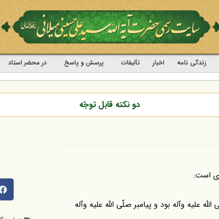
زندگی نامه
اخبار
تألیفات
پرسش و پاسخ
در محضر استاد
دو نكته قابل توجّه
رى است:
للّه عليه وآله بود و پيامبر صلّى اللّه عليه وآله