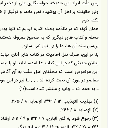
پس علّت ايراد اين حديث، خواستگارى على از دختر ابوج
ولى حقيقت بر اهل آن پوشيده نمى ماند، و توفيق از
نكته دوم
همان گونه كه در مقدّمه بحث اشاره كرديم كه تنها بو
مسلم و كتاب هاى ديگرى كه به صحيح معروف هستند، ما
بررسى سند آن ها، ما را بى نياز نمى سازد.
بنا بر اين، صرفِ نقل احاديث در كتاب هاى آنان، نباي
بطلان حديثى كه در اين كتاب ها آمده، نبايد او را بيمنا
اين موضوعى است كه محقّقان اهل سنّت به آن آگاهى د
معاصر در مورد آن بحث كرده اند . . . ما نيز در اين 
ـ به حمد اللّه ـ چاپ و منتشر شده است(۱۰).
(۱) تهذيب التهذيب: ۱۲ / ۳۹۲، الإصابه: ۸ / ۲۶۵.
(۲) الإصابه: ۸ / ۲۶۶.
۲۴۹ و ۲۰ / ۲۱۲، المنهاج: ۱۶ / ۳ و منابع ديگر . . .