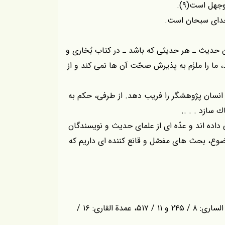
هل است(۹).
 خداى سبحان است.
دن حديث ـ هر حديثى كه باشد ـ در كتاب بُخارى و
 را ملزَم به پذيرش صحّت آن ها نمى كند و از
د انسان پژوهشگر را فريب دهد. از طرفى، حكم به
ك سازد . . ..
اده اند و عدّه اى از علماى حديث و نويسندگان
موضوع، بحث هاى مفصّل و قانع كننده اى داريم كه
(۳) رجوع شود به فتح البارى: ۷ / ۱۳۲ و ۹ / ۴۱۱، ارشاد السارى: ۸ / ۲۴۵ و ۱۱ / ۵۱۷، عمدة القارى: ۱۶ /