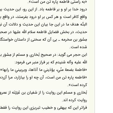
«به راستى فاطمه پاره تن من است».
درود خدا بر او و بر فاطمه باد. از اين رو، اين حديث 
واقع كافر است و هر كس بر او درود بفرستد، در واقع 
البتّه هدف ما در اين جا بيان اين حديث و دلالت آن ن
حديث، در بخش فضايل فاطمه سلام اللّه عليها در صحيح
مِسْوَر بن مخرمه ـ بى آن كه سخنى از داستان خواستگار
شده است.
ابن حجر مى گويد: در صحيح بُخارى و مسلم از مِسْوَر 
اللّه عليه وآله شنيدم كه بر فراز منبر مى فرمود:
«فاطمة بضعة منّي، يؤذيني ما آذاها، ويربيني ما رابها»(۶)
«فاطمه پاره تن من است، آن چه او را بيازارد، مرا آزرد
كرده است».
بُخارى و مسلم اين روايت را از سُفيان بن عُيَيْنَه از عمرو 
روايت كرده اند.