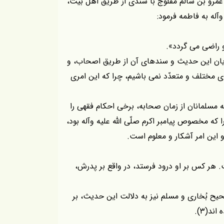
بن عمرو بن سالم مفلوج با سندى از طريق اهل بيت،
وآله به فاطمه فرمود:
 راضى مى گردد».
ويان اين حديث و سندهاى آن از طريق اصحاب، و
 هاى مختلف و متعدّد نمى باشيم، چرا كه اين امرى
مسلمانان از زمان صحابه، برخى احكام فقهى را
 كه مخصوص پيامبر اكرم صلّى اللّه عليه وآله بود،
 و اين امر آشكار و معلوم است.
ت. هر كس بر او درود فرستد، در واقع بر پدرش،
ح بُخارى و مسلم نيز به دلالت اين حديث، بر
د(۳).