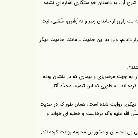
ر شرح آن، به داستان خواستگارى اشاره اى نشده
ك راوى از خاندان زبير و نه زُهْرى، شَعْبى، ليث
 قرار داديم، ولى به اين حديث ـ مانند احاديث ديگر
ند».
ا به جهت غرضورزى و بيمارى كه در دلشان بوده
رده اند. به طورى كه ابن تيميه، مجدِّد آثار
ن ديگرى روايت شده است، همان طور كه در حديث
ّى اللّه عليه وآله برخاست و خطبه اى خواند و
بن الحسين و مِسْوَر بن مخرمه روايت كرده اند.