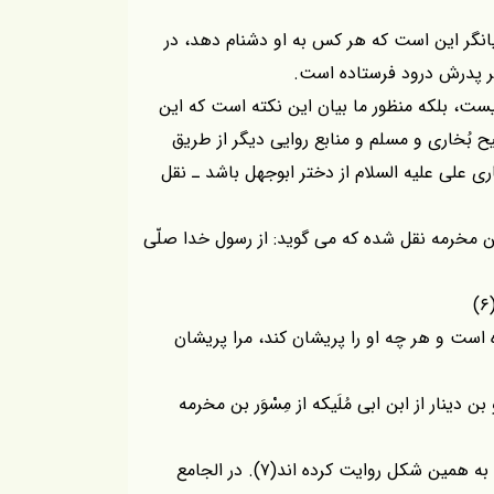
بيانگر اين است كه هر كس به او دشنام دهد، در
بر پدرش درود فرستاده است.
يست، بلكه منظور ما بيان اين نكته است كه اين
 بُخارى و مسلم و منابع روايى ديگر از طريق
ى على عليه السلام از دختر ابوجهل باشد ـ نقل
بن مخرمه نقل شده كه مى گويد: از رسول خدا صلّى
ه است و هر چه او را پريشان كند، مرا پريشان
بن دينار از ابن ابى مُلَيكه از مِسْوَر بن مخرمه
فراتر اين كه بيهقى و خطيب تبريزى اين روايت را فقط به همين شكل روايت كرده اند(۷). در الجامع