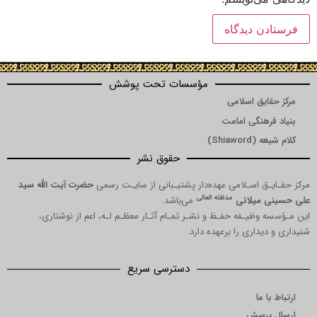
مؤسسات تحت پوشش
مرکز حقایق اسلامی
بنیاد فرهنگی امامت
کلام شیعه (Shiaword)
حقوق نشر
مرکز حقـایـق اسـلامی عهده‌دار پشتیـبانی از سایـت رسمی
حضرت آیت الله سید
مدظله العالی
علی حسینی میلانی
می‌باشد.
این مـؤسسه وظیـفه حفـظ و نشـر تمـام آثـار معظـم لـه، اعم از نوشتاری،
شنیداری و دیداری را برعهده دارد.
دسترسی سریع
ارتباط با ما
ارسال پرسش