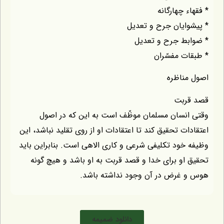
* فقهاء چهارگانه
* پیشوایان جرح و تعدیل
* ضوابط جرح و تعدیل
* طبقات مفسّران
اصول مناظره
قصد قربت
وقتى انسان مسلمان موظّف است به اين كه در اصول
اعتقادات تحقيق كند تا اعتقادات او از روى تقليد نباشد، اين
وظيفه خود تكليفى شرعى و كارى الاهى است. بنابراين بايد
تحقيق او براى خدا و قصد قربت به او باشد و هيچ گونه
هوس و غرض در آن وجود نداشته باشد.
دانلود ضمیمه