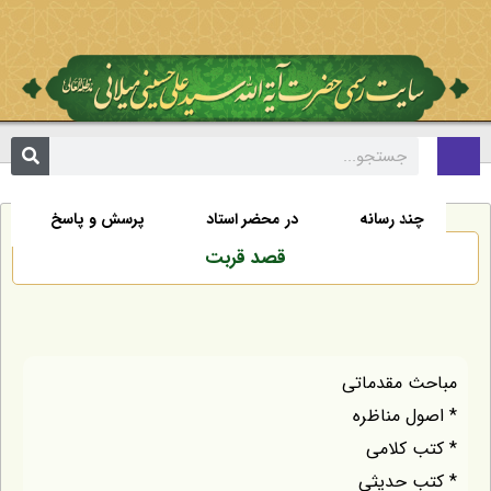
تألیفات
اخبار
زندگی نامه
صفحه نخست
چند رسانه
در محضر استاد
پرسش و پاسخ
قصد قربت
مباحث مقدماتی
* اصول مناظره
* کتب کلامی
* کتب حدیثی