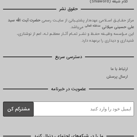
کلام شیعه (Shiaword)
حقوق نشر
مرکز حقـایـق اسـلامی عهده‌دار پشتیـبانی از سایـت رسمی
حضرت آیت الله سید
مدظله العالی
علی حسینی میلانی
می‌باشد.
این مـؤسسه وظیـفه حفـظ و نشـر تمـام آثـار معظـم لـه، اعم از نوشتاری،
شنیداری و دیداری را برعهده دارد.
دسترسی سریع
ارتباط با ما
ارسال پرسش
عضویت در خبرنامه
ما را در شبکه‌های اجتماعی دنبال کنید