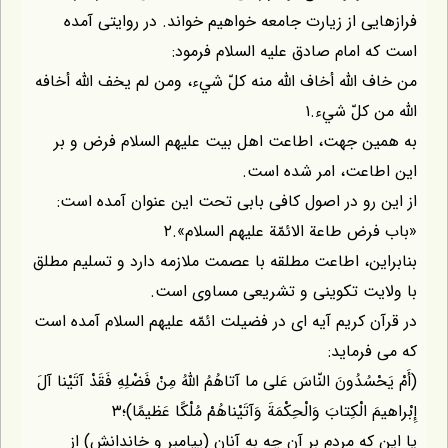
ى از زيارت جامعه خواهيم خواند. در روايتى آمده
امام صادق عليه السلام فرمود:
للّه أخاف اللّه منه كلّ شيء، ومن لم يخف اللّه أخافه
 كلّ شيء.۱
 جهت، اطاعت اهل بيت عليهم السلام فرض و بر
عت، امر شده است.
رو در اصول كافى بابى تحت اين عنوان آمده است:
 طاعة الائمّة عليهم السلام».۲
ن، اطاعت مطلقه با عصمت ملازمه دارد و تسليم مطلق
ت تكوينى و تشريعى مساوى است.
 كريم آيه اى در فضيلت ائمّه عليهم السلام آمده است
رمايد:
ُدُونَ النّاسَ عَلى ما آتاهُمُ اللّهُ مِنْ فَضْلِهِ فَقَدْ آتَيْنا آلَ
الْكِتابَ وَالْحِكْمَةَ وَآتَيْناهُمْ مُلْكًا عَظيمًا)؛۳
ه مردم بر آن چه به آنان (پيامبر و خاندانش) از