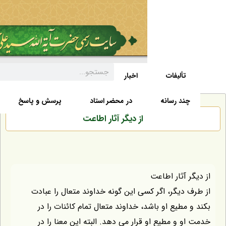
تألیفات
اخبار
زندگی نامه
صفحه نخست
د رسانه
در محضر استاد
پرسش و پاسخ
از ديگر آثار اطاعت
آثار اطاعت
ديگر، اگر كسى اين گونه خداوند متعال را عبادت
طيع او باشد، خداوند متعال تمام كائنات را در
و مطيع او قرار مى دهد. البته اين معنا را در