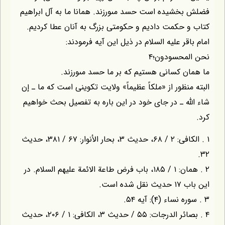
شيده است حسد مىورزند. همانا ما به آل ابراهيم
حكمت داديم و حكومتى بزرگ به آنان عطا كرديم.
ر عليه السلام در ذيل اين آيه فرمودند:
حسودون؛۴
 كسانى هستيم كه بر ما حسد مىورزند.
ظور از «ملكاً عظيماً» ولايت تكوينى است كه ما ـ إن
ّه ـ در جاى خود در اين باره به تفصيل بحث خواهيم
۱ . الكافى: ۲ / ۶۸، حديث ۳، بحار الأنوار: ۶۷ / ۳۸۱، حديث
۲ . همان: ۱ / ۱۸۵، باب فرض طاعة الائمة عليهم السلام. در
است.
۴ . بصائر الدرجات: ۵۵ / حديث ۳، الكافى: ۱ / ۲۰۶، حديث