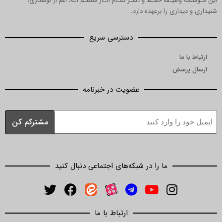
یـفه حفـظ و نشـر تمـام آثـار معظـم لـه، اعم از نوشتاری،
اری را برعهده دارد.
دسترسی سریع
ا
رسش
عضویت در خبرنامه
ما را در شبکه‌های اجتماعی دنبال کنید
ارتباط با ما