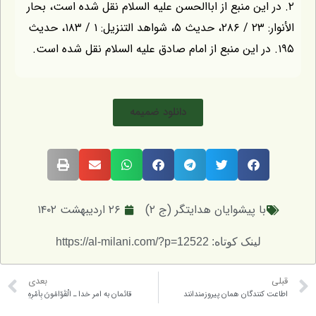
اين منبع از اباالحسن عليه السلام نقل شده است، بحار
الأنوار: ۲۳ / ۲۸۶، حديث ۵، شواهد التنزيل: ۱ / ۱۸۳، حديث
دانلود ضمیمه
 پیشوایان هدایتگر (ج ۲)
۲۶ اردیبهشت ۱۴۰۲
لینک کوتاه: https://al-milani.com/?p=12522
بعدی
ندگان همان پيروزمندانند
قائمان به امر خدا ـ الْقَوّامُونَ بِاَمْرِهِ