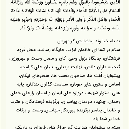
الَّذينَ لايَسْبِقُونَهُ بِالْقَوْلِ وَهُمْ بِاَمْرِهِ يَعْمَلُونَ وَرَحْمَةُ اللّهِ وَبَرَكاتُهُ.
اَلسَّلامُ عَلَى الاَْئِمَّةِ الدُّعاةِ وَالْقادَةِ الْهُداةِ وَالسّادَةِ الْوُلاةِ وَالذّادَةِ
الْحُماةِ وَاَهْلِ الذِّكْرِ وَاُولِى الاَْمْرِ وَبَقِيَّةِ اللّهِ وَخِيَرَتِهِ وَحِزْبِهِ وَعَيْبَةِ
عِلْمِهِ وَحُجَّتِهِ وَصِراطِهِ وَنُورِهِ وَبُرْهانِهِ وَرَحْمَةُ اللّهِ وَبَرَكاتُهُ;
به نام خداوند بخشايش گر مهربان
سلام بر شما اى خاندان نبوّت، جايگاه رسالت، محل فرود
فرشتگان، جايگاه نزول وحى، كان و معدن رحمت و مهرورزى،
گنجينه داران دانش، نهايت بردبارى، بنيان هاى كرامت،
پيشوايان اُمّت ها، صاحبان نعمت ها، عنصرهاى نيكان،
اساس و ستون هاى خوبان، سياست گذاران بندگان، پايه
هاى استوار شهرها، دروازه هاى ايمان و امينان رازهاى خداى
رحمان، چكيده دودمان پيامبران، برگزيده فرستادگان و عترت
و خاندان پيامبر برگزيده پروردگار جهانيان; رحمت و بركات
خدا بر شما باد.
سلام بر پيشوايان هدايت گر، چراغ هاى فروزان در تاريكى