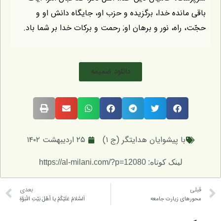
باقى مانده خدا، برگزيده و حزب او، جايگاه دانش او و
حجّت، راه، نور و برهان او; رحمت و بركات خدا بر شما باد.
دانلود ضمیمه
با پیشوایان هدایتگر (ج ۱)
۲۵ اردیبهشت ۱۴۰۲
لینک کوتاه: https://al-milani.com/?p=12080
قبلی
بعدی
محورهاى زيارت جامعه
اَلسَّلامُ عَلَيْكُمْ يا أهْلَ بَيْتِ النُبَوَّةِ