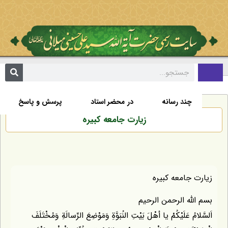
تألیفات
اخبار
زندگی نامه
صفحه نخست
چند رسانه
در محضر استاد
پرسش و پاسخ
زيارت جامعه كبيره
زيارت جامعه كبيره
بسم اللّه الرحمن الرحيم
اَلسَّلامُ عَلَيْكُمْ يا أهْلَ بَيْتِ النُبَوَّةِ وَمَوْضِعَ الرِّسالَةِ وَمُخْتَلَفَ