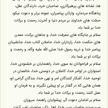
ها، نشانه هاى پرهيزكارى، صاحبان خرد، دارندگان عقل،
پناهگاه مردمان، وارثان پيامبران، نمونه برتر و دعوت نيكو،
حجّت هاى خداوند بر مردم دنيا و آخرت; رحمت و بركات
خدا بر شما باد.
سلام بر جايگاه هاى معرفت خدا، و جاهاى بركت، معدن
هاى حكمت خدا، رازداران خدا، حاملان كتاب خدا، جانشينان
پيامبر خدا و ذريه رسول خدا صلى اللّه عليه وآله; و رحمت و
بركات او بر شما باد.
سلام بر فراخوانان به سوى خدا، راهنمايان بر خشنودى خدا،
استواران در اوامر خدا، كاملان در دوستى خدا، خالصان در
توحيد خدا، آشكار كنندگان امر و نهى خدا، بندگان گرامى او،
همان هايى كه در گفتار بر او پيشى نگيرند و به فرمان او
عمل كنند; رحمت و بركات خدا بر شما باد.
سلام بر امامان دعوت گر، پيشوايان راهنما، سروران
سرپرست، حاميان دين خدا، اهل ذكر، صاحبان امر، آيات