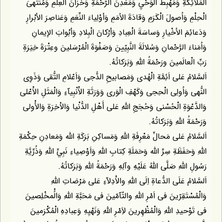
الْمَلائِكَةِ وَمَهْبِطَ الْوَحْيِ وَمَعْدِنَ الرَّحْمَةِ وَخُزّانَ الْعِلْمِ وَمُنْتَهىَ
الْحِلْمِ وَاُصولَ الْكَرَمِ وَقادَةَ الاُمَمِ وَأوْلِياءَ النِّعَمِ وَعَناصِرَ الأبْرارِ
وَدَعائِمَ الأخْيارِ وَساسَةَ الْعِبادِ وَأرْكانَ الْبِلادِ وَأبْوابَ الإيمانِ
وَاُمَناءَ الرَّحْمانِ وَسُلالَةَ النَّبِيّينَ وَصَفْوَةَ الْمُرْسَلينَ وعِتْرَةَ خِيَرَةِ
رَبِّ الْعالَمينَ ورَحْمَةُ اللّهِ وَبَرَكاتُهُ.
اَلسَّلامُ عَلى اَئِمَّةِ الْهُدى وَمَصابيحِ الدُّجى وَاَعْلامِ التُّقى وَذَوِى
النُّهى وَاُولِى الْحِجى وَكَهْفِ الْوَرى وَوَرَثَةِ الاَْنْبِيآءِ وَالْمَثَلِ الاَْعْلى
وَالدَّعْوَةِ الْحُسْنى وَحُجَجِ اللّهِ عَلى أَهْلِ الدُّنْيا وَالاْخِرَةِ وَالاُْولى
وَرَحْمَةُ اللّهِ وَبَرَكاتُهُ.
اَلسَّلامُ عَلى مَحالِّ مَعْرِفَةِ اللّهِ وَمَساكِنِ بَرَكَةِ اللّه وَمَعادِنِ حِكْمَةِ
اللّهِ وَحَفَظَةِ سِرِّ اللّه وَحَمَلَةِ كِتابِ اللّهِ وَاَوْصِياءِ نَبِيِّ اللّهِ وَذُرِّيَّةِ
رَسُولِ اللّهِ صَلَّى اللّهُ عَلَيْهِ وآلِهِ وَرَحْمَةُ اللّهِ وَبَرَكاتُهُ.
اَلسَّلامُ عَلَى الدُّعاةِ اِلَى اللّهِ والاَْدِلاّءِ عَلى مَرْضاتِ اللّهِ
وَالْمُسْتَقِرّينَ فى اَمْرِ اللّهِ والتّآمّينَ فى مَحَبَّةِ اللّهِ وَالُْمخْلِصينَ
فى تَوْحيدِ اللّهِ وَالْمُظْهِرينَ لاَِمْرِ اللّهِ وَنَهْيِهِ وَعِبادِهِ الْمُكْرَمينَ