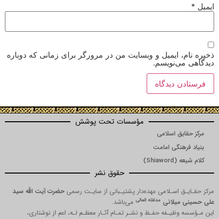
ایمیل
*
ذخیره نام، ایمیل و وبسایت من در مرورگر برای زمانی که دوباره
دیدگاهی می‌نویسم.
مؤسسات تحت پوشش
مرکز حقایق اسلامی
بنیاد فرهنگی امامت
کلام شیعه (Shiaword)
حقوق نشر
مرکز حقـایـق اسـلامی عهده‌دار پشتیـبانی از سایـت رسمی
حضرت آیت الله سید
مدظله العالی
علی حسینی میلانی
می‌باشد.
این مـؤسسه وظیـفه حفـظ و نشـر تمـام آثـار معظـم لـه، اعم از نوشتاری،