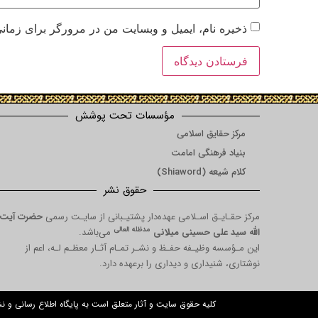
ذخیره نام، ایمیل و وبسایت من در مرورگر برای زمانی
مؤسسات تحت پوشش
مرکز حقایق اسلامی
بنیاد فرهنگی امامت
کلام شیعه (Shiaword)
حقوق نشر
مرکز حقـایـق اسـلامی عهده‌دار پشتیـبانی از سایـت رسمی
حضرت آیت
مدظله العالی
الله سید علی حسینی میلانی
می‌باشد.
این مـؤسسه وظیـفه حفـظ و نشـر تمـام آثـار معظـم لـه، اعم از
نوشتاری، شنیداری و دیداری را برعهده دارد.
کلیه حقوق سایت و آثار متعلق است به پایگاه اطلاع رسانی و 