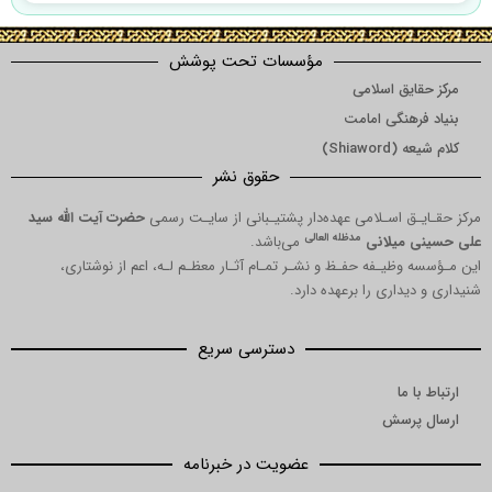
اقرار مفسّرين عامّه
دليل يكم
دليل هاى ولايت تشريعى از قرآن
ائمّه و ولايت بر اموال و انفس
راه شيطان
راه خدا
دو راه اساسى
نكته اى قابل ذكر