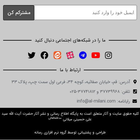
ولاء يعنى چه؟
پيروان اهل بيت پيروان خدا هستند ـ مَنْ والاكُمْ فَقَدْ والَى
اللَّهَ وَمَنْ عاداكُمْ فَقَدْ عادَى اللَّهَ
ديدگاه علما
شارع كيست؟
مؤسسات تحت پوشش
مرکز حقایق اسلامی
بنیاد فرهنگی امامت
کلام شیعه (Shiaword)
حقوق نشر
مرکز حقـایـق اسـلامی عهده‌دار پشتیـبانی از سایـت رسمی
حضرت آیت الله سید
مدظله العالی
علی حسینی میلانی
می‌باشد.
این مـؤسسه وظیـفه حفـظ و نشـر تمـام آثـار معظـم لـه، اعم از نوشتاری،