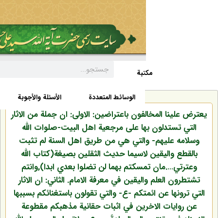
مکتبة
السيرة الذاتية
الأخبار
الوسائط المتعددة
الأسئلة والأجوبة
ينا المخالفون باعتراضين: الاولى: ان جملة من الاثار
 تستدلون بها على مرجعية اهل البيت-صلوات الله
ه عليهم- والتي هي من طريق اهل السنة لم تثبت
ع واليقين لاسيما حديث الثقلين بصيغة(كتاب الله
ي….مان تمسكتم بهما لن تضلوا بعدي ابدا),وانتم
ن العلم واليقين في معرفة الامام. الثاني: ان الاثار
ونها عن ائمتكم -ع- والتي تقولون باستغنائكم بسببها
وايات الاخرين في اثبات حقانية مذهبكم مقطوعة