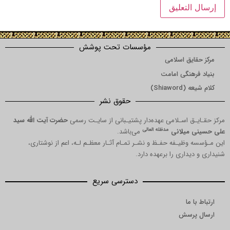
مؤسسات تحت پوشش
یق اسلامی
هنگی امامت
Shia)
حقوق نشر
 اسـلامی عهده‌دار پشتیـبانی از سایـت رسمی
حضرت آیت الله سید
مدظله العالی
میلانی
می‌باشد.
ظیـفه حفـظ و نشـر تمـام آثـار معظـم لـه، اعم از نوشتاری،
داری را برعهده دارد.
دسترسی سریع
ما
رسش