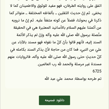
ى روايته الطرفان، فهو مفيد للوثوق والاطمينان كما لا
م إنّ حديث الثقلين ـ بألفاظه المختلفة ـ متواتر كما
ي بحوثنا، فضلاً عن كونه متفقاً عليه. ثم إنّ ما نرويه
نا عليهم السلام بالأسانيد المعتبرة هي في الحقيقة
برسول الله صلى الله عليه وآله وإنْ لم يذكر الأئمة
يه، لأنهم قالوا بأنّ كلّ ما نقوله فهو مسند بالآباء عن
النبي، فما كان من حاجة لأنْ يذكر السند بكامله في
ثٍ حتى رسول الله صلى الله عليه وآله، فالروايات عنهم
ير مرسلة والحمد لله رب العالمين.
 بواسطة: محمد علي عبد الله
دانلود ضمیمه