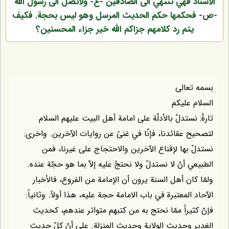
 فهي تنتهي الى الصادقَين -ع- ولاتصل الى رسول الله
كمها حكم الحديث المرسل وهو ليس بحجة. فكيف
تم رد كلامهم جزاكم الله خير جزاء المحسنين؟
عالى
عليكم
نستدلّ بالأدلّة على امامة أهل البيت عليهم السلام
عقائدنا، فإنّا في غنىً عن روايات الآخرين. واخرى:
بها لإقناع الآخرين والاحتجاج على غيرنا، فمن
 أنْ لا نستدلّ ولا نحتجّ عليه إلاّ بما هو حجّة عنده.
ان أهل السنة يرون أن الإمامة من الفروع، فالأخبار
لمعتبرة في باب الامامة حجة عليه، هذا أولاً. وثانياً:
يراً ممّا نحتج به من كتبهم متواتر عندهم، كحديث
وحديث الولاية وحديث المنزلة. على أنّ كلّ حديث