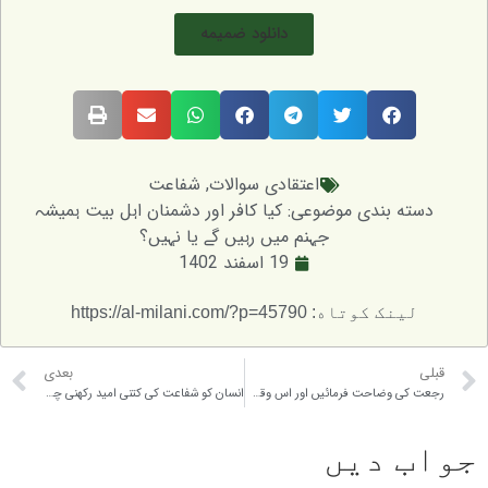
دانلود ضمیمه
اعتقادی سوالات
,
شفاعت
دی موضوعی:
کیا کافر اور دشمنان اہل بیت ہمیشہ
جہنم میں رہیں گے یا نہیں؟
19 اسفند 1402
https://al-milani.com/?p=45
بعدی
رجعت کی وضاحت فرمائیں اور اس وقت کون کون لوگ لوٹیں گے؟
انسان کو شفاعت کی کتنی امید رکھنی چاہیے؟
یں