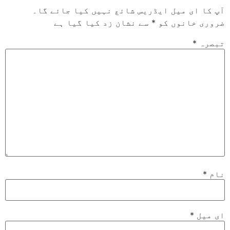
ل ایڈریس شائع نہیں کیا جائے گا۔
ں کو
*
سے نشان زد کیا گیا ہے