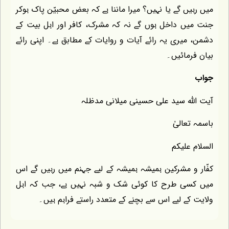
 یا نہیں؟ میرا ماننا ہے کہ بعض محبیّن پاک ہوکر
خل ہوں گے نہ کہ مشرک، کافر اور اہل بیت کے
 یہ رائے آیات و روایات کے مطابق ہے۔ اپنی رائے
یں۔
ید علی حسینی میلانی مدظلہ
ٰ
م
رکین ہمیشہ ہمیشہ کے لیے جہنم میں رہیں گے اس
رح کا کوئی شک و شبہ نہیں ہے، جب کہ اہل
یے اس سے بچنے کے متعدد راستے فراہم ہیں۔