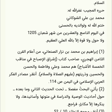
السلام.
حرره المجيب غفراللّه له:
محمد بن علي الشوكاني
ختم اللّه له ولوالديه بالحسنى
في اليوم التاسع والعشرين من شهر شعبان 1205
ولا حول ولا قوة إلاّ باللّه العلي العظيم.
(1) إبراهيم بن محمد بن نزار الصنعاني، من أعلام القرن
الثامن الهجري، صاحب كتاب (إشراق الإصباح في مناقب
الخمسة الأشباح) هم محمد وعلي وفاطمة والحسن
والحسين وذريتهم (عليهم الصلاة والسلام). أنظر: مصادر الفكر
العربي الإسلامي في اليمن ص 114.
(2) يأتي البحثُ مفصلا ـ تحت الحديث الثاني وما بعده ـ
حول أحاديث الوصية والدراسة في متونها وأسانيدها، ولا
ينكرها إلاّ مكابرٌ، فراجع.
(3) أنظر: مجمع الزوائد 10 / 52.