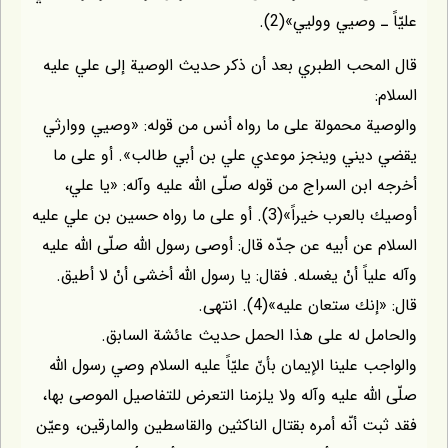
عليّاً ـ وصيي ووليي»(2).
قال المحب الطبري بعد أن ذكر حديث الوصية إلى علي عليه
السلام:
والوصية محمولة على ما رواه أنس من قوله: «وصيي ووارثي
يقضي ديني وينجز موعدي علي بن أبي طالب». أو على ما
أخرجه ابن السراج من قوله صلّى اللّه عليه وآله: «يا علي،
أوصيك بالعرب خيراً»(3). أو على ما رواه حسين بن علي عليه
السلام عن أبيه عن جدّه قال: أوصى رسول اللّه صلّى اللّه عليه
وآله علياً أنْ يغسله. فقال: يا رسول اللّه أخشى أنْ لا أطيق.
قال: «إنك ستعان عليه»(4). انتهى.
والحامل له على هذا الحمل حديث عائشة السابق.
والواجب علينا الإيمان بأنّ عليّاً عليه السلام وصي رسول اللّه
صلّى اللّه عليه وآله ولا يلزمنا التعرض للتفاصيل الموصى بها،
فقد ثبت أنّه أمره بقتال الناكثين والقاسطين والمارقين، وعيّن