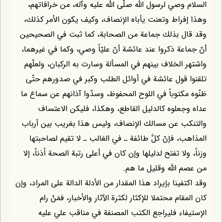
السلام وصي لرسول اللّه صلّى اللّه عليه وآله، من خرافاتهم،
وهذا إفراط وتعنت يأباه الإنصاف، وكيف يكون الأمر كذلك،
وقد قال بذلك جماعة من الصحابة، كما ثبت في الصحيحين
أنّ جماعة ذكروا عند عائشة أنّ عليّاً وصي، وكما في غيرهما،
واشتهر الخلاف بينهم في المسألة وسارت به الركبان، ولعلّهم
تلقنوا قول عائشة في أوائل الطلب وكبر في صدورهم حتّى
ظنّوه مكتوباً في اللوح المحفوظ، وسدّوا آذانهم عن سماع ما
عداه وجعلوه كالدليل القاطع، وهكذا، فليكن الاعتساف
والتنكب عن مسالك الإنصاف، وليس هذا بغريب بين أرباب
المذاهب، فإنّ كلَّ طائفة ـ في الغالب ـ لا تقيم لصاحبتها
وزناً، ولا تفتح لدليلها وإن كان في أعلى رتبة الصحة اُذناً، إلا
من عصم اللّه وقليل ما هم.
وقد اكتفينا بإيراد هذا المقدار من الأدلة الدالة على المراد، وإن
كان المقام محتملا للإكثار لكثرة الآثار والأخبار، فمَنْ رام
الإستيفاء فليراجع الكتب المصنفة في مناقب علي عليه