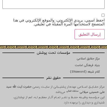
احفظ اسمي، بريدي الإلكتروني، والموقع الإلكتروني في هذا
المتصفح لاستخدامها المرة المقبلة في تعليقي.
مؤسسات تحت پوشش
مرکز حقایق اسلامی
بنیاد فرهنگی امامت
کلام شیعه (Shiaword)
حقوق نشر
مرکز حقـایـق اسـلامی عهده‌دار پشتیـبانی از سایـت رسمی
حضرت آیت الله سید
مدظله العالی
علی حسینی میلانی
می‌باشد.
این مـؤسسه وظیـفه حفـظ و نشـر تمـام آثـار معظـم لـه، اعم از نوشتاری،
شنیداری و دیداری را برعهده دارد.