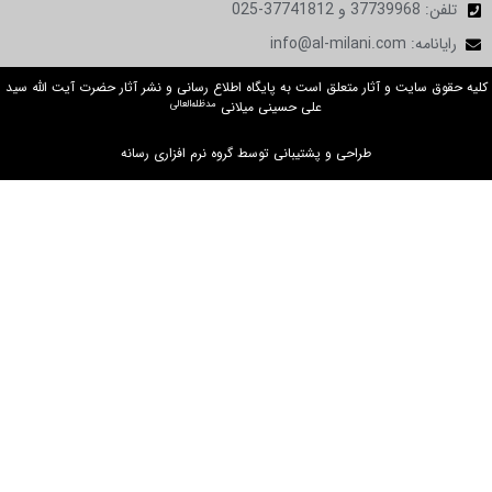
تلفن: 37739968 و 37741812-025
رایانامه: info@al-milani.com
کلیه حقوق سایت و آثار متعلق است به پایگاه اطلاع رسانی و نشر آثار حضرت آیت الله سید
مدظله‌العالی
علی حسینی میلانی
طراحی و پشتیبانی توسط گروه نرم افزاری رسانه