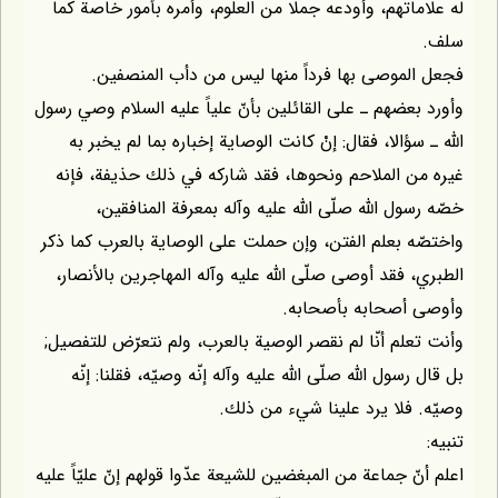
له علاماتهم، وأودعه جملا من العلوم، وأمره بأمور خاصة كما
سلف.
فجعل الموصى بها فرداً منها ليس من دأب المنصفين.
وأورد بعضهم ـ على القائلين بأنّ علياً عليه السلام وصي رسول
اللّه ـ سؤالا، فقال: إنْ كانت الوصاية إخباره بما لم يخبر به
غيره من الملاحم ونحوها، فقد شاركه في ذلك حذيفة، فإنه
خصّه رسول اللّه صلّى اللّه عليه وآله بمعرفة المنافقين،
واختصّه بعلم الفتن، وإن حملت على الوصاية بالعرب كما ذكر
الطبري، فقد أوصى صلّى اللّه عليه وآله المهاجرين بالأنصار،
وأوصى أصحابه بأصحابه.
وأنت تعلم أنّا لم نقصر الوصية بالعرب، ولم نتعرّض للتفصيل;
بل قال رسول اللّه صلّى اللّه عليه وآله إنّه وصيّه، فقلنا: إنّه
وصيّه. فلا يرد علينا شيء من ذلك.
تنبيه:
اعلم أنّ جماعة من المبغضين للشيعة عدّوا قولهم إنّ عليّاً عليه