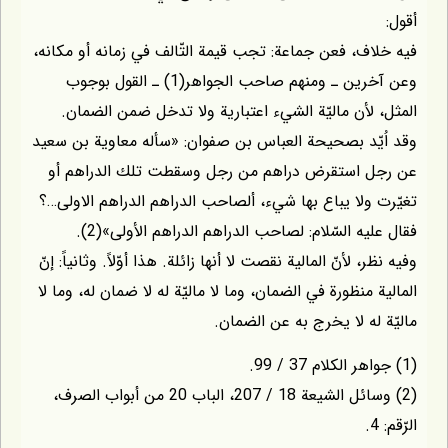
ف، فعن جماعة: تجب قيمة التّالف في زمانه أو مكانه،
وعن آخرين ـ ومنهم صاحب الجواهر(1) ـ القول بوجوب
لأن ماليّة الشيء اعتبارية ولا تدخل ضمن الضمان.
ّد بصحيحة العباس بن صفوان: «سأله معاوية بن سعيد
 استقرض دراهم من رجل وسقطت تلك الدراهم أو
ولا يباع بها شيء، ألصاحب الدراهم الدراهم الاولى…؟
يه السّلام: لصاحب الدراهم الدراهم الأولى»(2).
، لأنّ المالية نقصت لا أنها زائلة. هذا أوّلاً. وثانياً: إنّ
 منظورة في الضمان، وما لا ماليّة له لا ضمان له، وما لا
له لا يخرج به عن الضمان.
(2) وسائل الشيعة 18 / 207، الباب 20 من أبواب الصرف،