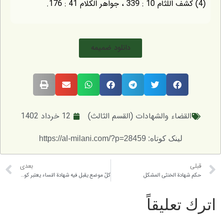
دانلود ضمیمه
قضاء والشهادات (القسم الثالث)
12 خرداد 1402
لینک کوتاه: https://al-milani.com/?p=28459
بعدی
دة الخنثى المشكل
كلّ موضع يقبل فيه شهادة النساء يعتبر كونهن أربعاً
عليقاً