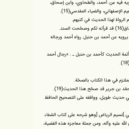
رويه فيه عن: أحمد، والطحاوي، وابن إسحاق،
 الإصفهاني، والضياء المقدسي(15).
 الرواة لهذا الحديث في كتبهم.
لسند.
 يرويه عن أحمد بن حنبل: رواه أحمد ورجاله
أئمة الحديث كأحمد بن حنبل ـ : «رجال أحمد
ملتزم في هذا الكتاب بالصحّة.
مّد بن جرير قد صحّح هذا الحديث(19).
في حديث طويل، ووافقه على التصحيح الحافظ
ي ]نسيم الرياض [وهو شرحه على كتاب الشفاء
للّه عليه وآله، ومن جملة معاجزه هذه القضية،