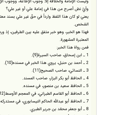
وليست الإمامة والخلافة إلاّ: وجوب الإطاعة، ووجوب 
وأيّ نصّ أصرح من هذا في إمامة علي أو غير علي؟
يعني لو كان هذا اللفظ وارداً في حقّ غير علي بسند معت
الشخص.
فهذا هو الخبر، وهو خبر متفق عليه بين الطرفين، إذ ورد 
المعتبرة المشهورة.
فمن رواة هذا الخبر:
1 ـ ابن إسحاق، صاحب السيرة(9).
2 ـ أحمد بن حنبل، يروي هذا الخبر في مسنده(10).
3 ـ النسائي، صاحب الصحيح(11).
4 ـ الحافظ أبو بكر البزار، صاحب المسند.
5 ـ الحافظ سعيد بن منصور، في مسنده.
6 ـ الحافظ أبو القاسم الطبراني، في المعجم الأوسط(12).
7 ـ الحافظ أبو عبداللّه الحاكم النيسابوري، في مستدركه على الصحيحين.
8 ـ أبو جعفر محمّد بن جرير الطبري.