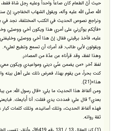
حيث أنّ الطعام كان صاعاً واحداً وعليه رِجل شاة فقط،
اللّه صلّى اللّه عليه وآله، ويقول الشهاب الخفاجي: إنّ سند
ونراجع نصوص الحديث في الكتب المختلفة، نجد في بعض
«فأيّكم يوآزرني على أمري هذا ويكون أخي ووصيّي وخليفت
عليه، فأخذ برقبتي فقال: إنّ هذا أخي ووصيّي وخليفتي
ويقولون لأبي طالب: قد أمرك أن تسمع وتطيع لعلي».
وهذا لفظ، وقد قرأناه عن عدّة من المصادر.
لفظ آخر: «من يضمن عنّي ديني ومواعيدي ويكون معي ف
كنت بحراً، من يقوم بهذا، فعرض ذلك على أهل بيته واحداً
هذا»(21).
ومن ألفاظ هذا الحديث ما يلي: «قال رسول اللّه: من ي
بعدي؟ قال علي: فمددت يدي فقلت: أنا أُبايعك. فبايعني رسول
فهذه ألفاظ الحديث، وتلك أسانيده، وتلك كلمات كبار
ثقة رواته.