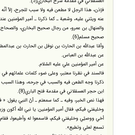
العسقلاني في مقدمة شرح البخاري(5).
فإذن، هذا الرجل لا مطعن فيه ولا سبب للجرح، إلاّ أن
عنه ويثني عليه، وشعبة ـ كما ذكرنا ـ أمير المؤمنين عن
والمنهال بن عمرو، من رجال صحيح البخاري، والصحاح ال
صحيح مسلم(6).
وأمّا عبداللّه بن الحارث بن نوفل بن الحارث بن عبدالمطل
عن عبداللّه بن العباس.
عن أمير المؤمنين علي عليه السّلام.
فالسند في نظرنا معتبر، وعلى ضوء كلمات علمائهم في الج
ذكرنا وجه الطعن فيه والسبب في جرحه، وهذا السبب لي
ابن حجر العسقلاني في مقدمة فتح الباري(8).
فهذا نص الخبر، وفيه ـ كما سمعتم ـ أنّ النبي يقول: «
وخليفتي فيكم، فقال أمير المؤمنين: يا نبي اللّه أكون وزي
أخي ووصيّي وخليفتي فيكم، فاسمعوا له وأطيعوا، فقام
تسمع لعلي وتطيع».