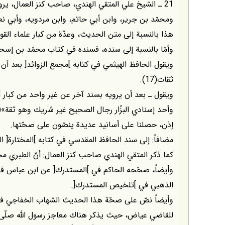
21 ـ الشيخ علي المتقي الهندي، صاحب كنز العمال، ي
ومحمّد بن جرير، وابن أبي حاتم، وابن مردويه، وأبي نعيم
هذا بالنسبة إلى متن الحديث، وعدّة من كبار علماء القوم
وأمّا بالنسبة إلى سنده، فسنده في كتاب محمّد بن إسحاق(16) قد قرأته لكم وصحّحت ا
ويقول الحافظ الهيثمي في كتابه ]مجمع الزوائد[ بعد أن
ثقات(17).
ويقول ـ بعد أن يرويه بسند آخر عن غير واحد من كبار 
وأحد إسنادي البزّار رجال الصحيح غير شريك وهو ثقة»(18).
إذن، حصلنا على أسانيد عديدة ينصّون على صحّتها.
مضافاً: إلى سند الحافظ المقدسي في كتابه ]المختارة[ ال
كما ذكر المتقي الهندي صاحب كنز العمال: أنّ الطبري مح
وأيضاً، صحّحه الحاكم في ]المستدرك[ عن ابن عباس 
الذهبي في ]تلخيص المستدرك[.
وأيضاً نصّ على صحّة هذا الحديث الشهاب الخفاجي ف
للقاضي عياض، حيث يذكر هناك معاجز رسول اللّه صلّى ا