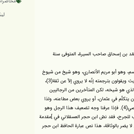
محاضرات 
لینک کوتاه
محمّد بن إسحاق صاحب السيرة، المتوفى سنة
اسم، وهو أبو مريم الأنصاري، وهو شيخ من شيوخ
شعبة بن الحجاج الذي يلقّبونه بأمير المؤمنين في الحديث ويقولون بترجمته إنّه لا يروي إلاّ عن ثقة(3)،
الذي هو شيخه، لكن المتأخرين من الرجاليين
كان يتكلّم في عثمان، أو يروي بعض مطاعنه، ولذا
نرى في ]ميزان الإعتدال[ عندما يذكره الذهبي يقول: رافضي(4). فإذا عرفنا وجه تضعيف هذا الرجل وهو
بب للجرح، فقد نصّ ابن حجر العسقلاني في ]مقدمة
لا يضر بالوثاقة، هذا نص عبارة الحافظ ابن حجر