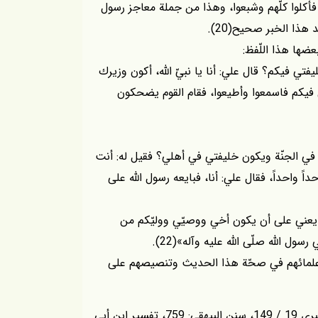
 فأكلوا كلّهم وشبعوا، وهذا من جملة معاجز رسول
 هذا الخبر صحيح(20).
ها هذا اللّفظ:
ي فيكم؟ قال علي: أنا يا نبيّ اللّه، أكون وزيرك
 فيكم فاسمعوا وأطيعوا، فقام القوم يضحكون
ي الجنّة ويكون خليفتي في أهلي؟ فقيل له: أنت
 واحداً، فقال علي: أنا، فبايعه رسول اللّه على
بايعني على أن يكون أخي ووصيّي ووليّكم من
 اللّه صلّى اللّه عليه وآله»(22).
 علمائهم في صحّة هذا الحديث وتنصيصهم على
(1) كنز العمّال 13 / 131 رقم 36419، وأنظر: تفسير الطبري 19 / 149، سنن البيهقي: 759، تفسير ابن أبي