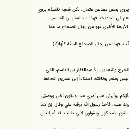
ّه يروي بعض مطاعن عثمان، لكن شعبة تلميذه يروي
دهم في الحديث. فهذا عبدالغفار بن القاسم.
أربعة الأُخرى فهو من رجال الصحاح ما عدا
ّب، فهذا من رجال الصحاح الستّة كلّها(7)
رح والتعديل، إلاّ عبدالغفار بن القاسم، الذي
س بمضر بوثاقته، استناداً إلى تصريح الحافظ
 فأيّكم يوآزرني على أمري هذا ويكون أخي ووصيّي
رك عليه، فأخذ رسول اللّه برقبة علي وقال: إنّ هذا
 القوم يضحكون ويقولون لأبي طالب: قد أمرك أن