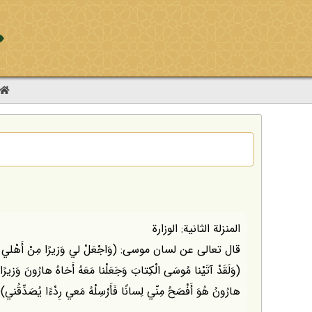
المنزلة الثانية: الوزارة
هارُونُ هُوَ أَفْصَحُ مِنّي لِسانًا فَأَرْسِلْهُ مَعي رِدْءًا يُصَدِّقُني)(3)