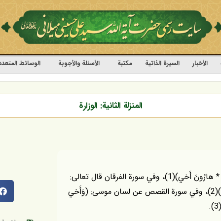
الأخبار
السيرة الذاتية
مکتبة
الأسئلة والأجوبة
الوسائط المتعدد
المنزلة الثانية: الوزارة
قال تعالى عن لسان موسى: (وَاجْعَلْ لي وَزيرًا مِنْ أَهْلي * هارُونَ أَخي)(1)، وفي سورة الفرقان قال تعالى:
(وَلَقَدْ آتَيْنا مُوسَى الْكِتابَ وَجَعَلْنا مَعَهُ أَخاهُ هارُونَ وَزيرًا)(2)، وفي سورة القصص عن لسان موسى: (وَأَخي
.