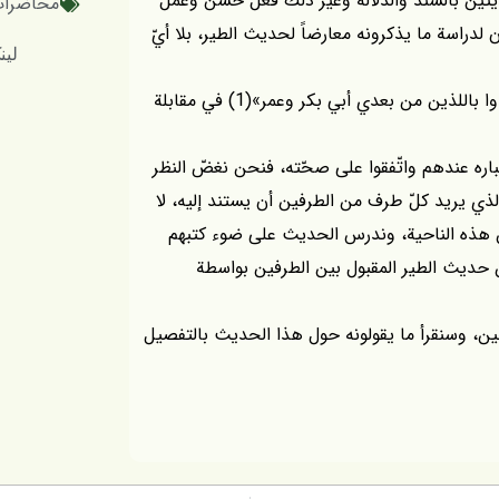
حديثين بالسند والدلالة وغير ذلك فعل حسن وعمل
محاضرات 
لدراسة ما يذكرونه معارضاً لحديث الطير، بلا أيّ
لینک کوتاه
في كتاب ]التحفة الإثنا عشرية[ استند إلى حديث: «إقتدوا باللذين من بعدي أبي بكر وعمر»(1) في مقابلة
عتباره عندهم واتّفقوا على صحّته، فنحن نغضّ النظر
 الذي يريد كلّ طرف من الطرفين أن يستند إليه، لا
 عن هذه الناحية، وندرس الحديث على ضوء كتبهم
عن حديث الطير المقبول بين الطرفين بواسطة
خين، وسنقرأ ما يقولونه حول هذا الحديث بالتفصيل