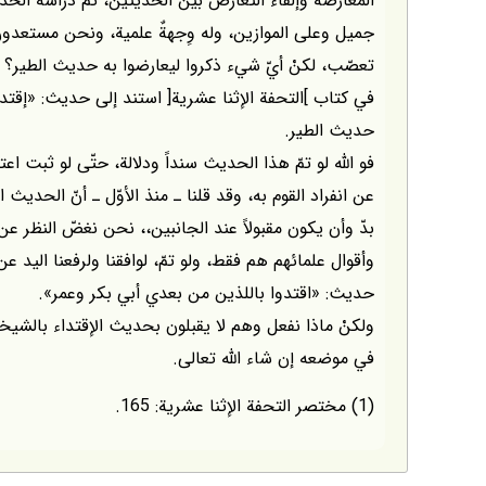
المعارضة وإلقاء التعارض بين الحديثين، ثمّ دراسة ال
جميل وعلى الموازين، وله وِجهةٌ علمية، ونحن مستعدون 
تعصّب، لكنْ أيّ شيء ذكروا ليعارضوا به حديث الطير؟
حديث الطير.
فو اللّه لو تمّ هذا الحديث سنداً ودلالة، حتّى لو ثبت ا
عن انفراد القوم به، وقد قلنا ـ منذ الأوّل ـ أنّ الحديث
بدّ وأن يكون مقبولاً عند الجانبين،، نحن نغضّ النظر
وأقوال علمائهم هم فقط، ولو تمّ، لوافقنا ولرفعنا اليد 
حديث: «اقتدوا باللذين من بعدي أبي بكر وعمر».
ولكنْ ماذا نفعل وهم لا يقبلون بحديث الإقتداء بالشي
في موضعه إن شاء اللّه تعالى.
(1) مختصر التحفة الإثنا عشرية: 165.