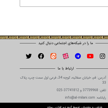
ما را در شبکه‌های اجتماعی دنبال کنید
ارتباط با ما
آدرس: قم، خیابان صفائیه، کوچه 34، فرعی اول سمت چپ، پلاک
33
تلفن: 37739968 و 37741812-025
رایانامه: info@al-milani.com
طراحی و پشتیبانی توسط گروه نرم افزاری رسانه