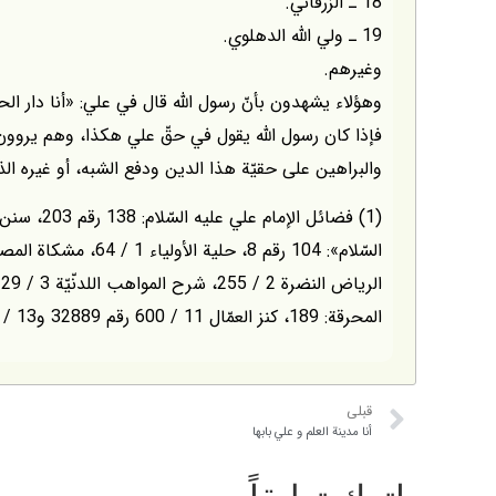
18 ـ الزرقاني.
19 ـ ولي اللّه الدهلوي.
وغيرهم.
وهؤلاء يشهدون بأنّ رسول اللّه قال في علي: «أنا دار الحكم
فإذا كان رسول اللّه يقول في حقّ علي هكذا، وهم يرو
والبراهين على حقيّة هذا الدين ودفع الشبه، أو غيره ا
المحرقة: 189، كنز العمّال 11 / 600 رقم 32889 و13 / 147 رقم 36462، فيض القدير 3 / 46.
قبلی
أنا مدينة العلم و علي بابها