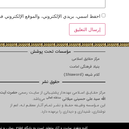
احفظ اسمي، بريدي الإلكتروني، والموقع الإلكتروني في
مؤسسات تحت پوشش
مرکز حقایق اسلامی
بنیاد فرهنگی امامت
کلام شیعه (Shiaword)
حقوق نشر
مرکز حقـایـق اسـلامی عهده‌دار پشتیـبانی از سایـت رسمی
حضرت آیت
مدظله العالی
الله سید علی حسینی میلانی
می‌باشد.
این مـؤسسه وظیـفه حفـظ و نشـر تمـام آثـار معظـم لـه، اعم از
نوشتاری، شنیداری و دیداری را برعهده دارد.
کلیه حقوق سایت و آثار متعلق است به پایگاه اطلاع رسانی و 