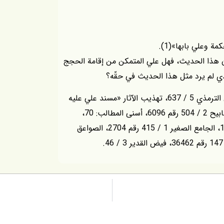
ة وعلي بابها»(1).
ون هذا الحديث، فهل علي المتمكن من إقامة الحجج
لذي لم يرد مثل هذا الحديث في حقّه؟
(1) فضائل الإمام علي عليه السّلام: 138 رقم 203، سنن الترمذي 5 / 637، تهذيب الآثار «مسند علي عليه
السّلام»: 104 رقم 8، حلية الأولياء 1 / 64، مشكاة المصابيح 2 / 504 رقم 6096، أسنى المطالب: 70،
الرياض النضرة 2 / 255، شرح المواهب اللدنّيّة 3 / 129، الجامع الصغير 1 / 415 رقم 2704، الصواعق