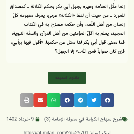
إنما مثّل العلاّمة وغيره بجهل أبي بكر بحكم الكلالة ـ كمصداق
للمورد ـ من حيث أن لفظ «الكلالة» عربي، يعرف مفهومه كلّ
إنسان من أهل اللّغة، وأن حكمه مصرّح به في الكتاب
المجيد، يعلم به أقلّ المؤمنين من أهل القرآن والسنّة النبوية،
فما معنى قول أبي بكر لمّا سئل عن حكمها: «أقول فيها برأيي،
فإن كان صواباً فمن اللّه…» إلا الجهل؟
دانلود ضمیمه
شرح منهاج الكرامة في معرفة الإمامة (3)
9 خرداد 1402
لینک کوتاه: https://al-milani.com/?p=25701