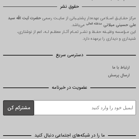
حقوق نشر
مرکز حقـایـق اسـلامی عهده‌دار پشتیـبانی از سایـت رسمی
حضرت آیت الله سید
مدظله العالی
علی حسینی میلانی
می‌باشد.
این مـؤسسه وظیـفه حفـظ و نشـر تمـام آثـار معظـم لـه، اعم از نوشتاری،
شنیداری و دیداری را برعهده دارد.
دسترسی سریع
ارتباط با ما
ارسال پرسش
عضویت در خبرنامه
ما را در شبکه‌های اجتماعی دنبال کنید