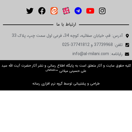
ارتباط با ما
آدرس: قم، خیابان صفائیه، کوچه 34، فرعی اول سمت چپ، پلاک 33
تلفن: 37739968 و 37741812-025
رایانامه: info@al-milani.com
کلیه حقوق سایت و آثار متعلق است به پایگاه اطلاع رسانی و نشر آثار حضرت آیت الله سید
مدظله‌العالی
علی حسینی میلانی
طراحی و پشتیبانی توسط گروه نرم افزاری رسانه