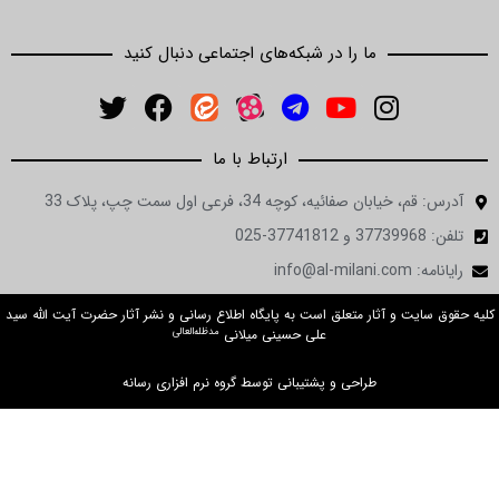
ما را در شبکه‌های اجتماعی دنبال کنید
ارتباط با ما
ان صفائیه، کوچه 34، فرعی اول سمت چپ، پلاک 33
in
ت و آثار متعلق است به پایگاه اطلاع رسانی و نشر آثار حضرت آیت الله سید
مدظله‌العالی
علی حسینی میلانی
طراحی و پشتیبانی توسط گروه نرم افزاری رسانه