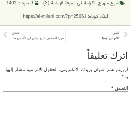
هاج الكرامة في معرفة الإمامة (3)
9 خرداد 1402
لینک کوتاه: https://al-milani.com/?p=25661
بعدی
تيميّة
المورد السادس: قال: ليتني في ظلّة بني ساعدة ضربت يدي…
عليقاً
 عنوان بريدك الإلكتروني.
الحقول الإلزامية مشار إليها