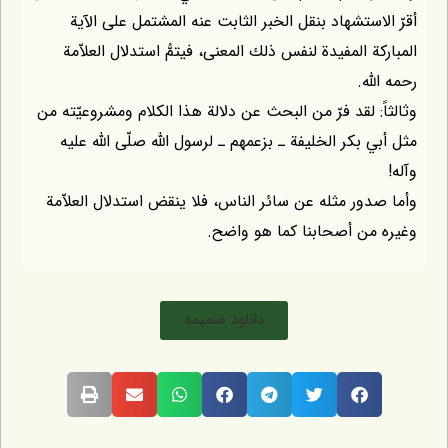
استشهاد بنقل الخبر الثابت عنه المشتمل على الآية
ة المفيدة لنفس ذلك المعنى، فيتمُّ استدلال العلاّمة
ّه.
: لقد فرّ من البحث عن دلالة هذا الكلام ومشروعيّته من
 بكر الخليفة ـ بزعمهم ـ لرسول اللّه صلّى اللّه عليه
ور مثله عن سائر الناس، فلا ينقض استدلال العلاّمة
من أصحابنا كما هو واضح.
دانلود ضمیمه