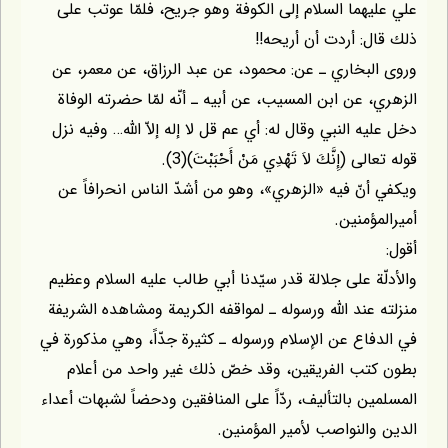
علي عليهما السلام إلى الكوفة وهو جريح، فلمّا عوتب على
ذلك قال: أردت أن أريحه!!
وروى البخاري ـ عن: محمود، عن عبد الرزاق، عن معمر، عن
الزهري، عن ابن المسيب، عن أبيه ـ أنّه لمّا حضرته الوفاة
دخل عليه النبي وقال له: أي عم قل لا إله إلاّ الله… وفيه نزل
قوله تعالى (إِنَّكَ لاَ تَهْدِي مَنْ أَحْبَبْتَ)(3).
ويكفي أنّ فيه «الزهري»، وهو من أشدّ الناس انحرافاً عن
أميرالمؤمنين.
أقول:
والأدلّة على جلالة قدر سيّدنا أبي طالب عليه السلام وعظيم
منزلته عند الله ورسوله ـ لمواقفه الكريمة ومشاهده الشريفة
في الدفاع عن الإسلام ورسوله ـ كثيرة جدّاً، وهي مذكورة في
بطون كتب الفريقين، وقد خصّ ذلك غير واحد من أعلام
المسلمين بالتأليف، ردّاً على المنافقين ودحضاً لشبهات أعداء
الدين والنواصب لأمير المؤمنين.