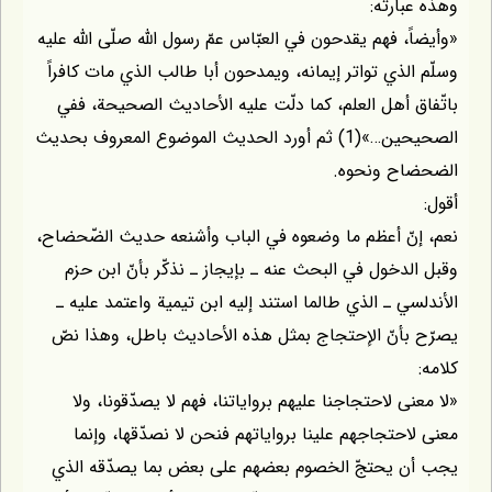
وهذه عبارته:
«وأيضاً، فهم يقدحون في العبّاس عمّ رسول الله صلّى الله عليه
وسلّم الذي تواتر إيمانه، ويمدحون أبا طالب الذي مات كافراً
باتّفاق أهل العلم، كما دلّت عليه الأحاديث الصحيحة، ففي
الصحيحين…»(1) ثم أورد الحديث الموضوع المعروف بحديث
الضحضاح ونحوه.
أقول:
نعم، إنّ أعظم ما وضعوه في الباب وأشنعه حديث الضّحضاح،
وقبل الدخول في البحث عنه ـ بإيجاز ـ نذكّر بأنّ ابن حزم
الأندلسي ـ الذي طالما استند إليه ابن تيمية واعتمد عليه ـ
يصرّح بأنّ الإحتجاج بمثل هذه الأحاديث باطل، وهذا نصّ
كلامه:
«لا معنى لاحتجاجنا عليهم برواياتنا، فهم لا يصدّقونا، ولا
معنى لاحتجاجهم علينا برواياتهم فنحن لا نصدّقها، وإنما
يجب أن يحتجّ الخصوم بعضهم على بعض بما يصدّقه الذي