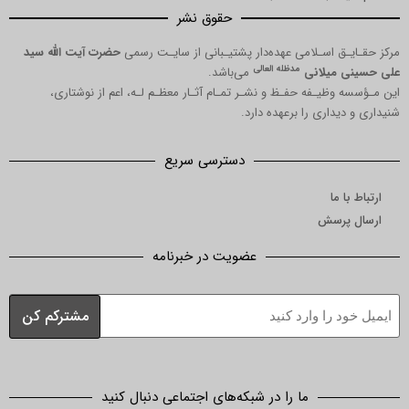
حقوق نشر
مرکز حقـایـق اسـلامی عهده‌دار پشتیـبانی از سایـت رسمی
حضرت آیت الله سید
مدظله العالی
علی حسینی میلانی
می‌باشد.
این مـؤسسه وظیـفه حفـظ و نشـر تمـام آثـار معظـم لـه، اعم از نوشتاری،
شنیداری و دیداری را برعهده دارد.
دسترسی سریع
ارتباط با ما
ارسال پرسش
عضویت در خبرنامه
ما را در شبکه‌های اجتماعی دنبال کنید