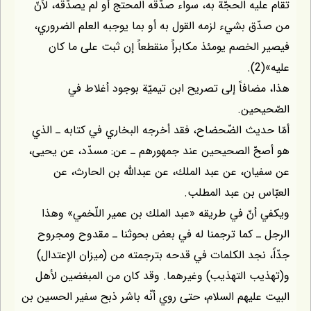
تقام عليه الحجّة به، سواء صدّقه المحتج أو لم يصدّقه، لأنّ
من صدّق بشيء لزمه القول به أو بما يوجبه العلم الضروري،
فيصير الخصم يومئذ مكابراً منقطعاً إن ثبت على ما كان
عليه»(2).
هذا، مضافاً إلى تصريح ابن تيميّة بوجود أغلاط في
الصّحيحين.
أمّا حديث الضّحضاح، فقد أخرجه البخاري في كتابه ـ الذي
هو أصحّ الصحيحين عند جمهورهم ـ عن: مسدّد، عن يحيى،
عن سفيان، عن عبد الملك، عن عبدالله بن الحارث، عن
العبّاس بن عبد المطلب.
ويكفي أنّ في طريقه «عبد الملك بن عمير اللّخمي» وهذا
الرجل ـ كما ترجمنا له في بعض بحوثنا ـ مقدوح ومجروح
جدّاً، نجد الكلمات في قدحه بترجمته من (ميزان الإعتدال)
و(تهذيب التهذيب) وغيرهما. وقد كان من المبغضين لأهل
البيت عليهم السلام، حتى روي أنّه باشر ذبح سفير الحسين بن