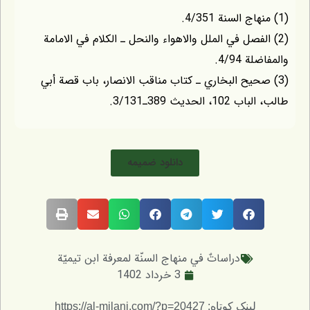
(1) منهاج السنة 4/351.
(2) الفصل في الملل والاهواء والنحل ـ الكلام في الامامة
والمفاضلة 4/94.
(3) صحيح البخاري ـ كتاب مناقب الانصار، باب قصة أبي
طالب، الباب 102، الحديث 389ـ3/131.
دانلود ضمیمه
دراساتٌ في منهاج السنّة لمعرفة ابن تيميّة
3 خرداد 1402
لینک کوتاه: https://al-milani.com/?p=20427