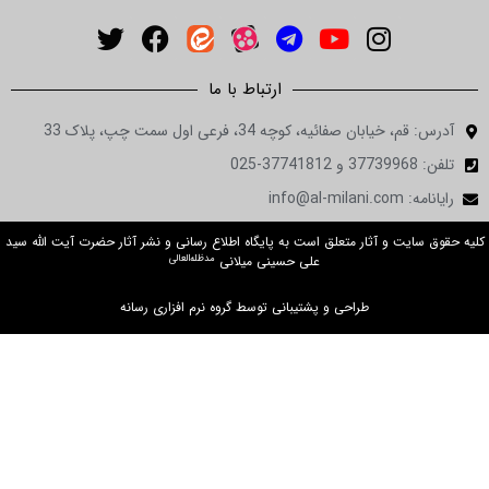
ارتباط با ما
آدرس: قم، خیابان صفائیه، کوچه 34، فرعی اول سمت چپ، پلاک 33
تلفن: 37739968 و 37741812-025
رایانامه: info@al-milani.com
کلیه حقوق سایت و آثار متعلق است به پایگاه اطلاع رسانی و نشر آثار حضرت آیت الله سید
مدظله‌العالی
علی حسینی میلانی
طراحی و پشتیبانی توسط گروه نرم افزاری رسانه