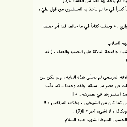
ء لم يأخذ بها أحد من العلماء »(5) .
 كبيراً في ما لم يأخذ به المسلمون من قول عليّ ،
زي : « وصنّف كتاباً في ما خالف فيه أبو حنيفة
هم السلام.
شياء واضحة الدلالة على النصب والعداء ، ( قد
خلافة المرتضى لم تحقّق هذه الغاية ، ولم يكن من
ذلك في عصر من سبقه. ولقد وجدنا ـ كما دلّت
 بعد استمرارها في عصرهم… » !!
ين كما كان من الشيخين ، بخلاف المرتضى » !!
ائه ، لا لشيء آخر » !!(9) .
الحسين السبط الشهيد عليه السلام :