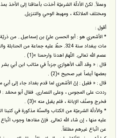
وعملاً. لكنّ الأدلّة الشرعيّة أخذت بأعناقنا إلى الأخذ ب
ومختلف الملائكة ، ومهبط الوحي والتنزيل.
أقول :
* الأشعري هو : أبو الحسن عليّ بن إسماعيل.. من ذريّة
مات ببغداد سنة 324. حطّ عليه جماعة من ال
عصم الله تعالى. اللّهمّ اهدنا وارحمنا »(1) .
قال : « وقد ألّف الأهوازي جزءاً في مثالب ابن أبي بشر 
بعضها أيضاً غير صحيح »(2) .
قال : « فقيل : إنّ الأشعري لما قدم بغداد جاء إلى أبي 
رددت على المجوس ، وعلى النصارى. فقال أبو محمّد : لا أد
فخرج وصنّف الإبانة ، فلم يقبل منه »(3) .
* والأدلّة الشرعيّة من الكتاب والسنّة مذكورة في كتبنا 
عليه منها ، إن شاء الله تعالى. فإنّ مفادها وجوب اتّبا
عن اتّباع غيرهم مطلقاً.