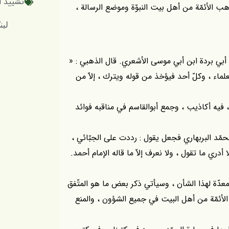
تشييد ال
مذهب الأئمّة من أهل بيت النبوّة وموضع الرسالة ،
لینک کوتاه
 أبي بردة ابن أبي موسى الأشعري. قال الذهبي : «
حنابلة والعلماء ، وكلّ أحد فيؤخذ من قوله ويترك ، إلاّ من
، فيه أكاذيب ، وجمع أبوالقاسم في مناقبه فوائد
محمّد البربهاري فجعل يقول : رددت على الجبّائي ،
ري ما تقول ، ولا نعرف إلاّ ما قاله الإمام أحمد.
المعدّة لهذا الشأن ، وسيأتي ذكر بعض ما هو المتّفق
ع الأئمّة من أهل البيت في جميع الشؤون ، والمنع