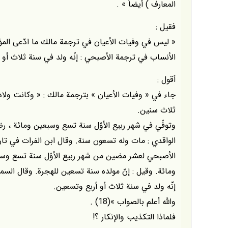
المعارف ) أيضاً » .
فقيل :
« ليس في وفيات الأعيان في ترجمة مالك ما ادّعى المؤل
الأنساب في ترجمة الأصبحي : إنّه ولد في سنة ثلاث أو أ
أقول :
جاء في « وفيات الأعيان » بترجمة مالك : « وكانت و
ثلاث سنين.
وتوفّي في شهر ربيع الأوّل سنة تسع وسبعين ومائة ، رضي
الواقدي : مات وله تسعون سنة. وقال ابن الفرات في تار
الأصبحي لعشر مضين من شهر ربيع الأوّل سنة تسع وسبعي
ومائة. وقيل : إنّ مولده سنة تسعين للهجرة. وقال الس
إنّه ولد في سنة ثلاث أو أربع وتسعين.
والله أعلم بالصواب »(18) .
فلماذا التكذيب والإنكار ؟!