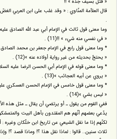
« قتل بسيف جدّه » !!
.
وما معنى قول ثالث في الإمام أبي عبد الله الصادق عليه 
« في نفسي منه شيء » !!(11) .
* وما معنى قول رابع في الإمام جعفر بن محمد الصادق ع
« يحتجّ بحديثه من غير رواية أولاده عنه »(12) .
* وما معنى قوله في الإمام أبي الحسن الرضا عليه السلام
« يروي عن أبيه العجائب »(13) .
* وما معنى قول خامس في الإمام الحسن العسكري عليه 
« ليس بشي »(14) .
ففي القوم من يقول ـ أو يرتضي أن يقال ـ مثل هذه الأش
يدّعي بعضهم أنّهم هم المقتدون بأهل البيت والمتمسّك
لكنّهم إذا ما نقل الشيعي عن تاريخ ابن خلّكان وغيره : أنّ
ثلاث سنين… قالوا : لماذا نقل هذا ؟! وماذا قصد ؟! وإذا 