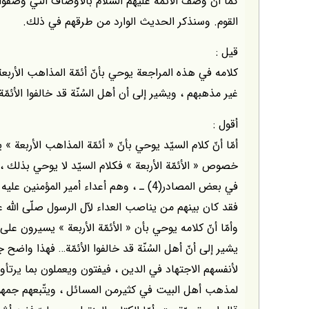
كما أنّ وصف الأئمّة عليهم السلام بالأوصاف التي وصفوا
القوم. وسنذكر الحديث الوارد من طرقهم في ذلك.
قيل :
كلامه في هذه المراجعة يوحي بأنّ أئمّة المذاهب الأربع
غير مذهبهم ، ويشير إلى أن أهل السُنّة قد خالفوا الأئمّ
أقول :
أمّا أنّ كلام السيّد يوحي بأنّ « أئمّة المذاهب الأربعة » 
خصوص « الأئمّة الأربعة » فكلام السيّد لا يوحي بذلك 
في بعض المصادر(4) ـ ، وهم أعداء أمير المؤم
فقد كان بينهم من يناصب العداء لآل الرسول صلّى الله عل
وأمّا أنّ كلامه يوحي بأن « الأئمّة الأربعة » يسيرون على
يشير إلى أنّ أهل السُنّة قد خالفوا الأئمّة… فهذا واضح جد
لأنفسهم الاجتهاد في الدين ، فيفتون ويعملون بما يرت
لمذهب أهل البيت في كثيرمن المسائل ، ويتّبعهم جمهور 