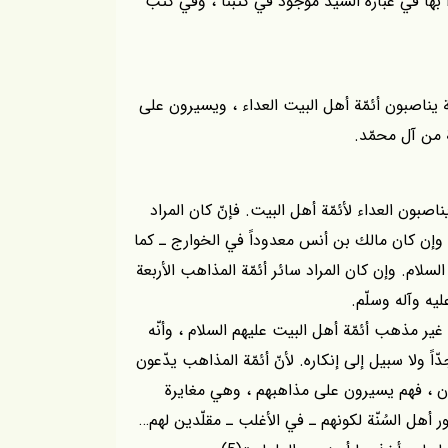
 بها في عبارة السيّد موجود في كتبنا ، وفي كتب
ة يناصبون أئمّة أهل البيت العداء ، ويسيرون على
ة من آل محمّد.
يناصبون العداء لأئمّة أهل البيت. فإنّ كان المراد
، وإن كان مالك بن أنس معدوداً في الخوارج ـ كما
نين عليه السلام. وإن كان المراد سائر أئمّة المذاهب الأربعة
يه وآله وسلّم.
 غير مذهب أئمّة أهل البيت عليهم السلام ، وأنّه
ّاً ولا سبيل إلى إنكاره. لأنّ أئمّة المذاهب يدّعون
أون ، فهم يسيرون على مذاهبهم ، وهي مغايرة
أهل السُنّة لكونهم ـ في الأغلب ـ مقلّدين لهم…