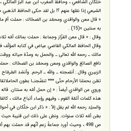
خلكّان الشافعي ، وحافظ المغرب ابن عبد البرّ المالكي ، 
الشيعي إذا نقلها عنهم ؟! بل لقد حكى الحافظ الذهبي ذل
« قال معن والواقدي ومحمّد بن الضحّاك : حملت أمّ م
به سنتين »(15) .
وقال : « قال معن القزّاز وجماعة : حملت بمالك أمّه ثلاث س
وقال الحافظ المالكي القاضي عياض في كتابه المؤلّف 
مالك ـ رحمه الله تعالى ـ والحمل به ومدّة حياته ووقت 
نافع الصائغ والواقدي ومعن ومحمّد بن الضحّاك : حملت ب
الزبيري وقال : أنضجته ـ والله ـ الرحم. وأنشد الطرمّاح :
تظن بحملنا الأرحام حتّى *** تنضّجنـا بطون الحاملاتقال
وروي عن الواقدي أيضاً : « إن حمل أمّه به سنتان. قاله عط
هذه كلمات أئمّة القوم ، وفيهم رؤساء أتباع مالك ، كالق
والسيّد رحمه الله لم يقل إلاّ : « ذكر ابن خلّكان في أحوا
بطن أمّه ثلاث سنوات. ونصّ على ذلك ابن قتيبة حيث ذك