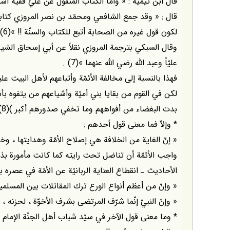
قال ابن تيميّة : « وأمّا الكتاب المنقول عن عليّ ففيه أشيا
قال : « وقد جمع الشافعي ومحمّد بن نصر المروزي كتاباً
لكون قول غيره من الصحابة أتبع للكتاب والسنّة !! »(6) .
وقال السبكي بترجمة المروزي نقلاً عن أبي إسحاق الشيرا
عليّاً وعبد الله رضي الله عنهما »(7) .
فهذا بالنسبة إلى مخالفة الأئمّة وأتباعهم لأهل البيت علي
لكن في القوم من بقايا بني أميّة وأشياعهم من يتفوه بأ
بدت البغضاء من أفواههم وما تخفي صدورهم أكبر )(8) .
* وإلاّ فما معنى قول أحدهم :
« إنّ الغاية من الخلافة هي إصلاح الأمّة وهدايتها ، و
واجب الأئمّة أن تناضل تحت رايته كما كانت مأمورة ب
الأحاديث ـ انقطاع العناية الربانيّة عن الأمّة في عصره
« وإنّ من أعظم أنواع الورع ترك المقاتلات بين المسلم
« وإنّ النبيّ إنّما شرّف المرتضى بشرف الأخوّة ، لحزنه ، وبك
* وما معنى قول الآخر في سيّد شباب أهل الجنّة الإمام 