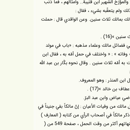
والمؤرّخ الشهير ابن قتيبة.. وأمثالهم ، فما ذنب
ك ولم يتعقّبه بشيء ، فقال :
الك بمالك ثلاث سنين. وعن الواقدي قال : حملت
نين »(16) .
في فضائل مالك وعلماء مذهبه : «باب في مولد
وفاته » : « واختلف في حمل أمّه به ، فقال ابن
ه أمّه ثلاث سنين . وقال نحوه بكّار بن عبد الله
 ابن المنذر : وهو المعروف.
اف بن خالد »(17) .
اضي عياض وابن عبد البرّ.
ل مالك من وفيات الأعيان : إنّ مالكاً بقي جنيناً في
ر مالكاً في أصحاب الرأي من كتابه ( المعارف )
ص 498 ، وحيث أورد جماعةً زعم أنّهم قد حملت بهم أمّهاتهم أكثر من وقت الحمل ، صفحة 549 من (