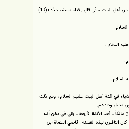
قال العلاّمة المنّاوي : « وقد غلب على ابن العربي الغضّ من أهل البيت حتّى قال : قتله بسيف جدّه »(10)
السلام :
ليه السلام :
 :
السلام :
ياء في أئمّة أهل البيت عليهم السلام ، ومع ذلك
ون بحبل ودادهم.
 مالكاً ـ أحد الأئمّة الأربعة ـ بقي في بطن اُمّه
كان الناقلون لهذه القضيّة : قاضي القضاة ابن