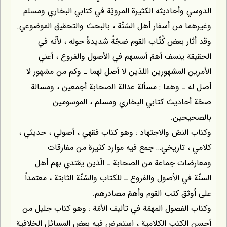
وأحاديثه الكثيرة المرويّة في كتابي البخاري ومسلم
 من أسفار أهل السُنّة ، بالبحث والتحقيق الموضوعي.
ر بعض كُتّاب القوم ضجّةً شديدةً حوله ، لأنّه في
 ينسف أهمّ أسسهم في الأصول والفروع ، أعني
 المشهورين اللذين لا أصل لهما ـ وكم من مشهور لا
ـ وهما : مسألة عدالة الصحابة أجمعين ، ومسالة
حاديث كتابي البخاري ومسلم ، الموسومين
حين.
لنصّ والاجتهاد : وهو كتاب فقهي ، أصولي ، حديثي ،
 تاريخي… جمع فيه موارد كثيرة من مفارقات
ات جماعة من الصحابة ـ الّذين يقتدي بهم أهل
ي الأصول والفروع ـ للكتاب والسُنّة الثابتة ، معتمداً
ق كتب القوم وأهمّ مصادرهم.
لفصول المهمّة في تأليف الأمّة : وهو كتاب جليل من
لكتب الكلامية ، استعرض فيه بعض المسائل الخلافية