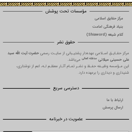
مؤسسات تحت پوشش
یق اسلامی
هنگی امامت
Shia)
حقوق نشر
 اسـلامی عهده‌دار پشتیـبانی از سایـت رسمی
حضرت آیت الله سید
مدظله العالی
میلانی
می‌باشد.
ظیـفه حفـظ و نشـر تمـام آثـار معظـم لـه، اعم از نوشتاری،
داری را برعهده دارد.
دسترسی سریع
ما
رسش
عضویت در خبرنامه