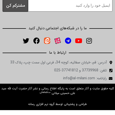
ما را در شبکه‌های اجتماعی دنبال کنید
ارتباط با ما
ان صفائیه، کوچه 34، فرعی اول سمت چپ، پلاک 33
in
ت و آثار متعلق است به پایگاه اطلاع رسانی و نشر آثار حضرت آیت الله سید
مدظله‌العالی
علی حسینی میلانی
طراحی و پشتیبانی توسط گروه نرم افزاری رسانه