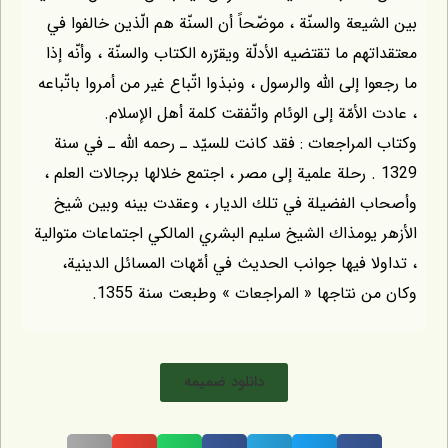
يعة والسنّة ، موضّحاً أن السنّة هم الّذين خالفوا في
م ما تقتضيه الأدلّة ويقرّره الكتاب والسنّة ، وأنّه إذا
 إلى الله والرسول ، ونبذوا اتّباع غير من أمروا باتّباعه
الأمّة إلى الوئام واتّفقت كلمة أهل الإسلام.
لمراجعات : فقد كانت للسيّد ـ رحمه الله ـ في سنة
13 . رحلة علمية إلى مصر ، اجتمع خلالها برجالات العلم ،
 الفضيلة في تلك الديار ، وعقدت بينه وبين شيخ
يومذاك الشيخ سليم البشري المالكي اجتماعات متوالية
ا فيها جوانب الحديث في أمّهات المسائل الدينية،
 نتاجها « المراجعات » وطبعت سنة 1355.
دانلود ضمیمه