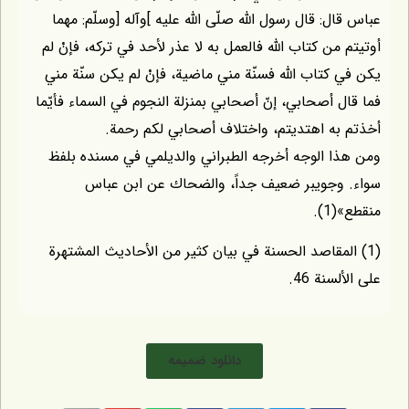
: قال رسول اللّه صلّى اللّه عليه ]وآله [وسلّم: مهما
من كتاب اللّه فالعمل به لا عذر لأحد في تركه، فإنْ لم
كتاب اللّه فسنّة مني ماضية، فإنْ لم يكن سنّة مني
 أصحابي، إنّ أصحابي بمنزلة النجوم في السماء فأيّما
به اهتديتم، واختلاف أصحابي لكم رحمة.
 الوجه أخرجه الطبراني والديلمي في مسنده بلفظ
وجويبر ضعيف جداً، والضحاك عن ابن عباس
).
لمقاصد الحسنة في بيان كثير من الأحاديث المشتهرة
نة 46.
دانلود ضمیمه