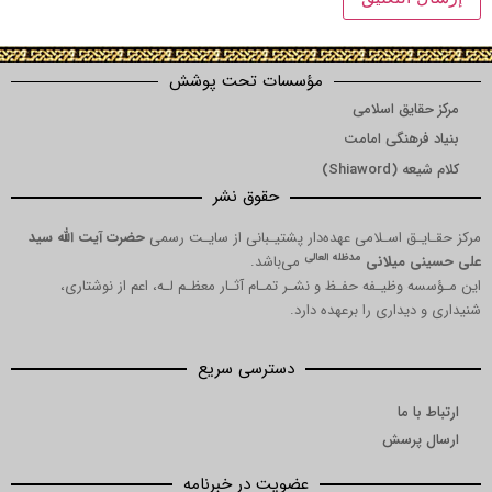
مؤسسات تحت پوشش
یق اسلامی
هنگی امامت
Shia)
حقوق نشر
 اسـلامی عهده‌دار پشتیـبانی از سایـت رسمی
حضرت آیت الله سید
مدظله العالی
میلانی
می‌باشد.
ظیـفه حفـظ و نشـر تمـام آثـار معظـم لـه، اعم از نوشتاری،
داری را برعهده دارد.
دسترسی سریع
ما
رسش
عضویت در خبرنامه