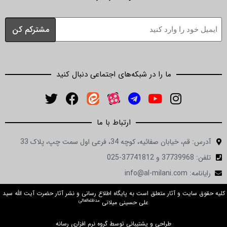
ما را در شبکه‌های اجتماعی دنبال کنید
ارتباط با ما
ان صفائیه، کوچه 34، فرعی اول سمت چپ، پلاک 33
in
ت و آثار متعلق است به پایگاه اطلاع رسانی و نشر آثار حضرت آیت الله سید
مدظله‌العالی
علی حسینی میلانی
طراحی و پشتیبانی توسط گروه نرم افزاری رسانه