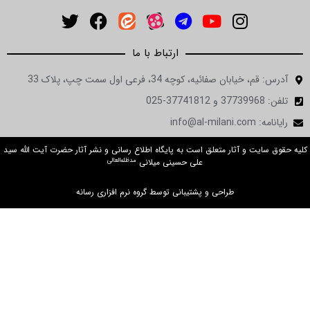
ارتباط با ما
آدرس: قم، خیابان صفائیه، کوچه 34، فرعی اول سمت چپ، پلاک 33
تلفن: 37739968 و 37741812-025
رایانامه: info@al-milani.com
کلیه حقوق سایت و آثار متعلق است به پایگاه اطلاع رسانی و نشر آثار حضرت آیت الله سید
مدظله‌العالی
علی حسینی میلانی
طراحی و پشتیبانی توسط گروه نرم افزاری رسانه