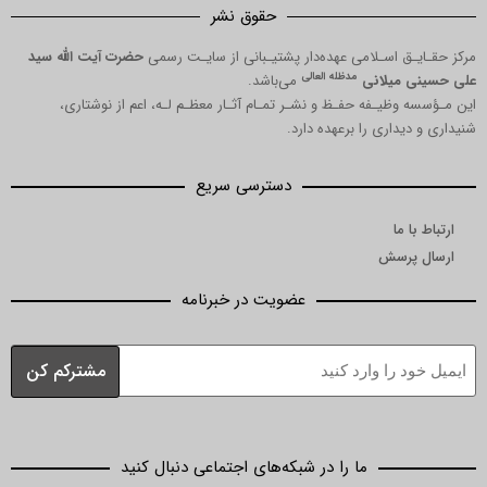
حقوق نشر
مرکز حقـایـق اسـلامی عهده‌دار پشتیـبانی از سایـت رسمی
حضرت آیت الله سید
مدظله العالی
علی حسینی میلانی
می‌باشد.
این مـؤسسه وظیـفه حفـظ و نشـر تمـام آثـار معظـم لـه، اعم از نوشتاری،
شنیداری و دیداری را برعهده دارد.
دسترسی سریع
ارتباط با ما
ارسال پرسش
عضویت در خبرنامه
ما را در شبکه‌های اجتماعی دنبال کنید