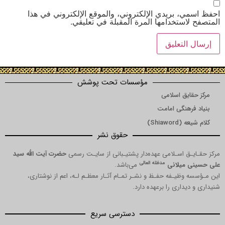
 بريدي الإلكتروني، والموقع الإلكتروني في هذا
ستخدامها المرة المقبلة في تعليقي.
مؤسسات تحت پوشش
یق اسلامی
هنگی امامت
Shia)
حقوق نشر
 اسـلامی عهده‌دار پشتیـبانی از سایـت رسمی
حضرت آیت الله سید
مدظله العالی
میلانی
می‌باشد.
ظیـفه حفـظ و نشـر تمـام آثـار معظـم لـه، اعم از نوشتاری،
داری را برعهده دارد.
دسترسی سریع