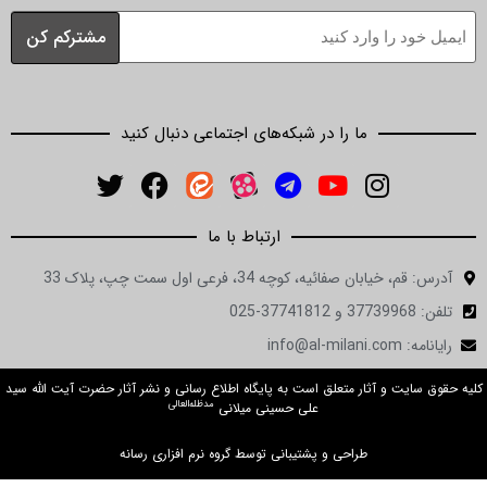
ما را در شبکه‌های اجتماعی دنبال کنید
ارتباط با ما
ان صفائیه، کوچه 34، فرعی اول سمت چپ، پلاک 33
in
ت و آثار متعلق است به پایگاه اطلاع رسانی و نشر آثار حضرت آیت الله سید
مدظله‌العالی
علی حسینی میلانی
طراحی و پشتیبانی توسط گروه نرم افزاری رسانه