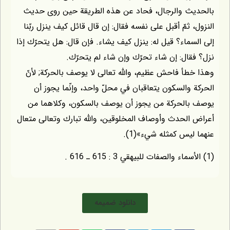
ث والرجال، فحاد عن هذه الطريقة حين روى حديث
 ثمّ أقبل على نفسه فقال: إن قال قائل كيف ينزل ربّنا
ماء؟ قيل له: ينزل كيف يشاء. فإن قال: هل يتحرّك إذا
ال: إن شاء تحرّك وإن شاء لم يتحرّك.
أ فاحش عظيم، والله تعالى لا يوصف بالحركة; لأنّ
والسكون يتعاقبان في محلّ واحد، وإنّما يجوز أن
الحركة من يجوز أن يوصف بالسكون، وكلاهما من
لحدث وأوصاف المخلوقين، والله تبارك وتعالى متعال
يس كمثله شيء»(1).
دانلود ضمیمه