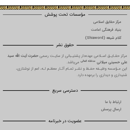
مؤسسات تحت پوشش
یق اسلامی
هنگی امامت
Shia)
حقوق نشر
 اسـلامی عهده‌دار پشتیـبانی از سایـت رسمی
حضرت آیت الله سید
مدظله العالی
میلانی
می‌باشد.
ظیـفه حفـظ و نشـر تمـام آثـار معظـم لـه، اعم از نوشتاری،
داری را برعهده دارد.
دسترسی سریع
ما
رسش
عضویت در خبرنامه