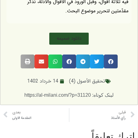
ة أقوال، وقبل الورود في الأقوال والأدلّة، نذكر
ين لتحرير موضوع البحث.
دانلود ضمیمه
تحقيق الاُصول (4)
14 خرداد 1402
لینک کوتاه: https://al-milani.com/?p=31120
بعدی
تاذ
المقدمة الاولى
عليقاً