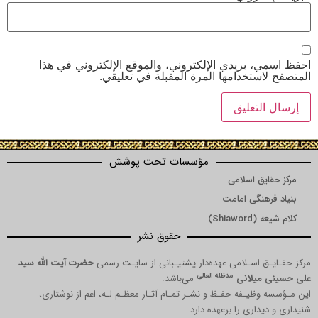
 بريدي الإلكتروني، والموقع الإلكتروني في هذا
ستخدامها المرة المقبلة في تعليقي.
مؤسسات تحت پوشش
یق اسلامی
هنگی امامت
Shia)
حقوق نشر
 اسـلامی عهده‌دار پشتیـبانی از سایـت رسمی
حضرت آیت الله سید
مدظله العالی
میلانی
می‌باشد.
ظیـفه حفـظ و نشـر تمـام آثـار معظـم لـه، اعم از نوشتاری،
داری را برعهده دارد.